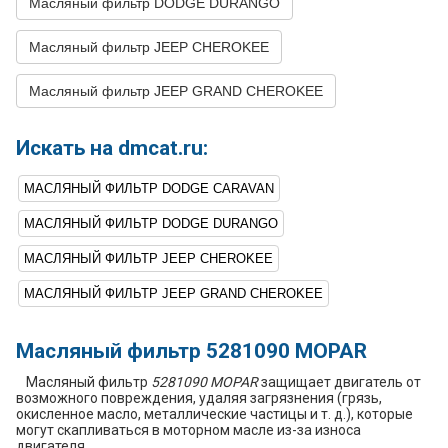
Масляный фильтр DODGE DURANGO
CHEROKEE
Масляный фильтр JEEP CHEROKEE
48
JEEP
GRAND
2001
L6 4.0L
CHEROKEE
Масляный фильтр JEEP GRAND CHEROKEE
49
JEEP
GRAND
2001
V8 4.7L
CHEROKEE
Искать на dmcat.ru:
50
JEEP
GRAND
2000
L6 4.0L
CHEROKEE
МАСЛЯНЫЙ ФИЛЬТР DODGE CARAVAN
51
JEEP
GRAND
2000
V8 4.7L
CHEROKEE
МАСЛЯНЫЙ ФИЛЬТР DODGE DURANGO
52
JEEP
GRAND
1999
L6 4.0L
МАСЛЯНЫЙ ФИЛЬТР JEEP CHEROKEE
CHEROKEE
МАСЛЯНЫЙ ФИЛЬТР JEEP GRAND CHEROKEE
53
JEEP
GRAND
1999
V8 4.7L
CHEROKEE
Масляный фильтр 5281090 MOPAR
54
JEEP
GRAND
1998
L4 2.5L DIESEL -
CHEROKEE
Turbocharged
Масляный фильтр
5281090 MOPAR
защищает двигатель от
возможного повреждения, удаляя загрязнения (грязь,
55
JEEP
GRAND
1998
L6 4.0L
окисленное масло, металлические частицы и т. д.), которые
CHEROKEE
могут скапливаться в моторном масле из-за износа
двигателя.