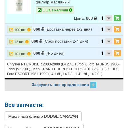
CHEROKEE
фильтр масляный
1 шт. в наличии
39
JEEP
GRAND
2005
V8 4.7L
CHEROKEE
Цена: 868
40
JEEP
GRAND
2005
V8 5.7L
868
(Доставка через 1-2 дня)
100 шт.
CHEROKEE
41
JEEP
GRAND
2004
L6 4.0L - SOHC
868
(Срок поставки 2-4 дня)
13 шт.
CHEROKEE
868
(4-5 дней)
101 шт.
42
JEEP
GRAND
2004
L6 4.0L - OHV
CHEROKEE
Chrysler PT CRUISER 2003-2009 (L4 2.4L Turbo ), Ford TAURUS 1986-
43
1999 (V6 3.0L), Jeep GRAND CHEROKEE 2005-2010 (V6 3.7L) KJ, KK,
JEEP
GRAND
2004
V8 4.7L
Ford ESCORT 1981-1999 (L4 1.6L, L4 1.8L, L4 1.9L, L4 2.0L)
CHEROKEE
44
JEEP
GRAND
2003
L6 4.0L
Загрузить все предложения
CHEROKEE
45
JEEP
GRAND
2003
V8 4.7L
CHEROKEE
Все запчасти:
46
JEEP
GRAND
2002
L6 4.0L
Масляный фильтр DODGE CARAVAN
CHEROKEE
47
JEEP
GRAND
2002
V8 4.7L