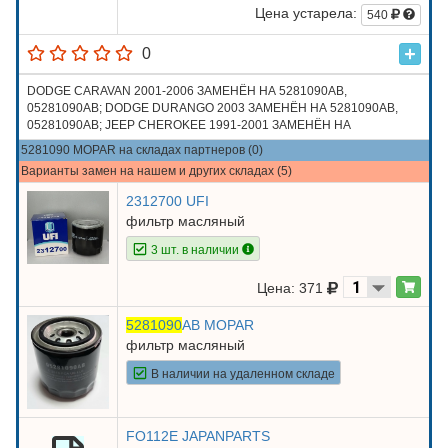
Цена устарела:
540
0
DODGE CARAVAN 2001-2006 ЗАМЕНЁН НА 5281090AB,
05281090AB; DODGE DURANGO 2003 ЗАМЕНЁН НА 5281090AB,
05281090AB; JEEP CHEROKEE 1991-2001 ЗАМЕНЁН НА
5281090AB, 05281090AB; JEEP GRAND CHEROKEE 1993-2007
5281090 MOPAR на складах партнеров (0)
ЗАМЕНЁН НА 5281090AB, 05281090AB
Варианты замен на нашем и других складах (5)
2312700 UFI
фильтр масляный
3 шт. в наличии
Цена: 371
5281090
AB MOPAR
фильтр масляный
В наличии на удаленном складе
FO112E JAPANPARTS