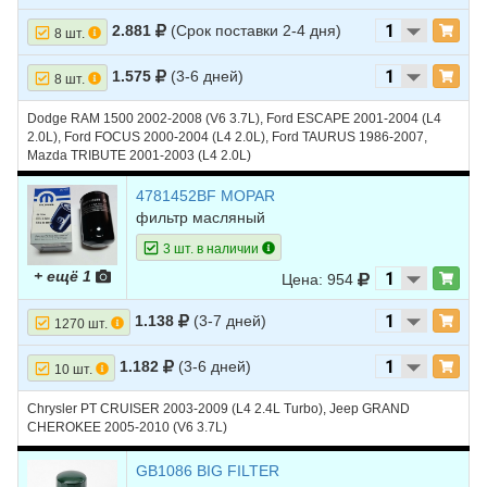
17
JEEP
CHEROKEE
1996
L4 2.5L
2.881
(Срок поставки 2-4 дня)
8 шт.
18
JEEP
CHEROKEE
1996
L6 4.0L
1.575
(3-6 дней)
8 шт.
19
JEEP
CHEROKEE
1995
L4 2.5L
Dodge RAM 1500 2002-2008 (V6 3.7L), Ford ESCAPE 2001-2004 (L4
20
JEEP
CHEROKEE
1995
L6 4.0L
2.0L), Ford FOCUS 2000-2004 (L4 2.0L), Ford TAURUS 1986-2007,
Mazda TRIBUTE 2001-2003 (L4 2.0L)
21
JEEP
CHEROKEE
1994
L4 2.5L
4781452BF MOPAR
22
JEEP
CHEROKEE
1994
L6 4.0L
фильтр масляный
23
JEEP
CHEROKEE
1993
L4 2.5L
3 шт. в наличии
+ ещё 1
24
JEEP
CHEROKEE
1993
L6 4.0L
Цена: 954
25
JEEP
CHEROKEE
1992
L4 2.5L
1.138
(3-7 дней)
1270 шт.
26
JEEP
CHEROKEE
1992
L6 4.0L
1.182
(3-6 дней)
10 шт.
27
JEEP
CHEROKEE
1991
L4 2.5L
Chrysler PT CRUISER 2003-2009 (L4 2.4L Turbo), Jeep GRAND
28
JEEP
CHEROKEE
1991
L6 4.0L
CHEROKEE 2005-2010 (V6 3.7L)
29
JEEP
GRAND
2007
V6 3.0L DIESEL -
GB1086 BIG FILTER
CHEROKEE
Turbocharged