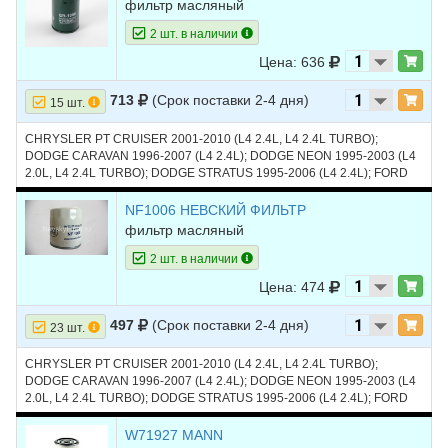
фильтр масляный
30
JEEP
GRAND
2007
V6 3.7L
2 шт. в наличии
CHEROKEE
Цена: 636
31
JEEP
GRAND
2007
V8 4.7L
CHEROKEE
713
(Срок поставки 2-4 дня)
15 шт.
32
JEEP
GRAND
2007
V8 5.7L
CHRYSLER PT CRUISER 2001-2010 (L4 2.4L, L4 2.4L TURBO);
CHEROKEE
DODGE CARAVAN 1996-2007 (L4 2.4L); DODGE NEON 1995-2003 (L4
2.0L, L4 2.4L TURBO); DODGE STRATUS 1995-2006 (L4 2.4L); FORD
33
JEEP
GRAND
2007
V8 6.1L
ESCAPE 2005-2008 (L4 2.3L, L4 2.3L HYBRID); JEEP LIBERTY 2002-
CHEROKEE
2005 (L4 2.4L); FORD ESCORT; FORD TAURUS; JEEP GRAND
NF1006 НЕВСКИЙ ФИЛЬТР
CHEROKEE
фильтр масляный
34
JEEP
GRAND
2006
V6 3.7L
CHEROKEE
2 шт. в наличии
35
JEEP
GRAND
2006
V8 4.7L
Цена: 474
CHEROKEE
497
(Срок поставки 2-4 дня)
23 шт.
36
JEEP
GRAND
2006
V8 5.7L
CHEROKEE
CHRYSLER PT CRUISER 2001-2010 (L4 2.4L, L4 2.4L TURBO);
DODGE CARAVAN 1996-2007 (L4 2.4L); DODGE NEON 1995-2003 (L4
37
JEEP
GRAND
2006
V8 6.1L
2.0L, L4 2.4L TURBO); DODGE STRATUS 1995-2006 (L4 2.4L); FORD
CHEROKEE
ESCAPE 2005-2008 (L4 2.3L, L4 2.3L HYBRID); JEEP LIBERTY 2002-
2005 (L4 2.4L)
W71927 MANN
38
JEEP
GRAND
2005
V6 3.7L