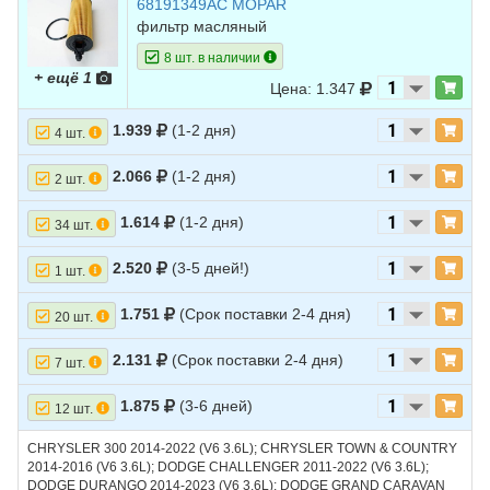
DODGE STRATUS 1995-2006 (L4 2.4L, L4 2.4L TURBO); FORD
68191349AC MOPAR
ESCAPE 2005-2013, 2017-2019 (L4 1.5L TURBO, L4 2.3L HYBRID, L4
фильтр масляный
2.5L) VIN:6 VIN:D; FORD EXPLORER 2012-2015 (L4 2.0L TURBO);
FORD FOCUS 2004-2007 (L4 2.0L, L4 2.3L); JEEP LIBERTY 2002-2005
8 шт. в наличии
(L4 2.4L); JEEP WRANGLER 2003-2011 (L4 2.4L, V6 3.8L); ГАЗ VOLGA
+ ещё 1
Цена: 1.347
SIBER 2008-2010 (L4 2.4L)
1.939
(1-2 дня)
4 шт.
2.066
(1-2 дня)
2 шт.
1.614
(1-2 дня)
34 шт.
2.520
(3-5 дней!)
1 шт.
1.751
(Срок поставки 2-4 дня)
20 шт.
2.131
(Срок поставки 2-4 дня)
7 шт.
1.875
(3-6 дней)
12 шт.
CHRYSLER 300 2014-2022 (V6 3.6L); CHRYSLER TOWN & COUNTRY
2014-2016 (V6 3.6L); DODGE CHALLENGER 2011-2022 (V6 3.6L);
DODGE DURANGO 2014-2023 (V6 3.6L); DODGE GRAND CARAVAN