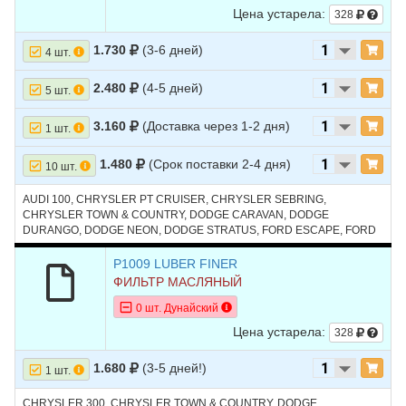
Цена устарела:
328
1.730
(3-6 дней)
4 шт.
2.480
(4-5 дней)
5 шт.
3.160
(Доставка через 1-2 дня)
1 шт.
1.480
(Срок поставки 2-4 дня)
10 шт.
AUDI 100, CHRYSLER PT CRUISER, CHRYSLER SEBRING,
CHRYSLER TOWN & COUNTRY, DODGE CARAVAN, DODGE
DURANGO, DODGE NEON, DODGE STRATUS, FORD ESCAPE, FORD
EXPLORER, FORD FOCUS, JEEP CHEROKEE, JEEP LIBERTY, JEEP
WRANGLER, MAZDA3, SATURN SC, SATURN SL, TOYOTA TUNDRA,
P1009 LUBER FINER
ГАЗ VOLGA SIBER
ФИЛЬТР МАСЛЯНЫЙ
0 шт. Дунайский
Цена устарела:
328
1.680
(3-5 дней!)
1 шт.
CHRYSLER 300, CHRYSLER TOWN & COUNTRY, DODGE