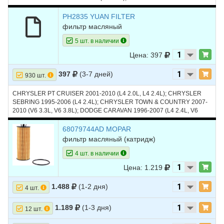
2014-2020 (V6 3.6L); DODGE JOURNEY 2014-2019 (V6 3.6L); JEEP
GRAND CHEROKEE 2014-2023 (V6 3.6L); JEEP WRANGLER 2014-
PH2835 YUAN FILTER
2023 (V6 3.6L); RAM 1500 2013-2023 (V6 3.6L)
фильтр масляный
5 шт. в наличии
Цена: 397
397
(3-7 дней)
930 шт.
CHRYSLER PT CRUISER 2001-2010 (L4 2.0L, L4 2.4L); CHRYSLER
SEBRING 1995-2006 (L4 2.4L); CHRYSLER TOWN & COUNTRY 2007-
2010 (V6 3.3L, V6 3.8L); DODGE CARAVAN 1996-2007 (L4 2.4L, V6
3.3L); DODGE NEON 1995-2005 (L4 2.0L); DODGE STRATUS 1995-
2006 (L4 2.4L, L4 2.4L TURBO); FORD ESCAPE 2005-2016 (L4 2.3L, L4
68079744AD MOPAR
2.5L); FORD FOCUS 2004-2007 (L4 2.0L, L4 2.3L); JEEP LIBERTY
фильтр масляный (катридж)
2002-2005 (L4 2.4L); JEEP WRANGLER 2003-2011 (L4 2.4L, V6 3.8L);
ГАЗ VOLGA SIBER 2008-2010 (L4 2.4L)
4 шт. в наличии
Цена: 1.219
1.488
(1-2 дня)
4 шт.
1.189
(1-3 дня)
12 шт.