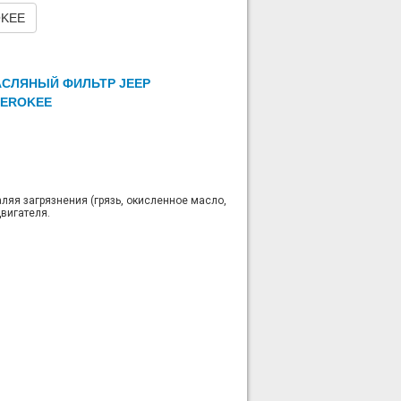
OKEE
L - Turbocharged
СЛЯНЫЙ ФИЛЬТР JEEP
EROKEE
L - Turbocharged
яя загрязнения (грязь, окисленное масло,
двигателя.
L - Turbocharged
L - Turbocharged