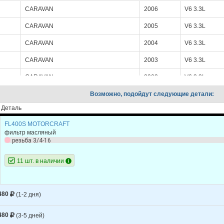
CARAVAN
2006
V6 3.3L
CARAVAN
2005
V6 3.3L
CARAVAN
2004
V6 3.3L
CARAVAN
2003
V6 3.3L
CARAVAN
2002
V6 3.3L
CARAVAN
Возможно, подойдут следующие детали:
2001
V6 3.3L
Деталь
DURANGO
2003
V8 5.9L
FL400S MOTORCRAFT
CHEROKEE
2001
L6 4.0L
фильтр масляный
резьба 3/4-16
CHEROKEE
2000
L4 2.5L
11 шт. в наличии
CHEROKEE
2000
L6 4.0L
CHEROKEE
1999
L4 2.5L
480
(1-2 дня)
CHEROKEE
1999
L6 4.0L
CHEROKEE
1998
L4 2.5L
480
(3-5 дней)