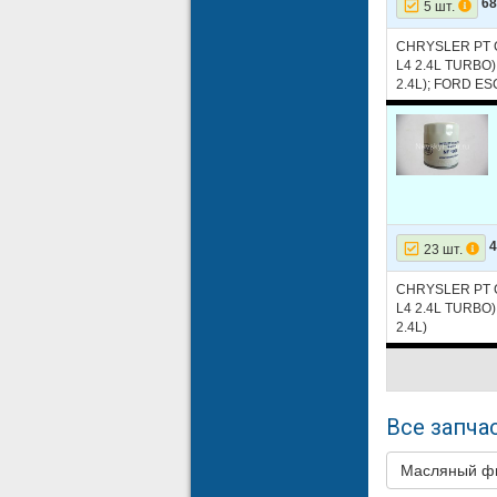
6
5 шт.
41
JEEP
CHRYSLER PT CR
L4 2.4L TURBO)
42
JEEP
2.4L); FORD 
43
JEEP
44
JEEP
45
JEEP
46
JEEP
23 шт.
47
JEEP
CHRYSLER PT CR
48
JEEP
L4 2.4L TURBO)
2.4L)
49
JEEP
50
JEEP
51
JEEP
Все запчас
52
JEEP
Масляный ф
53
JEEP