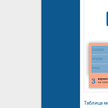
2320800
PF4050
PH16
3
вариан
на скл
Таблица 