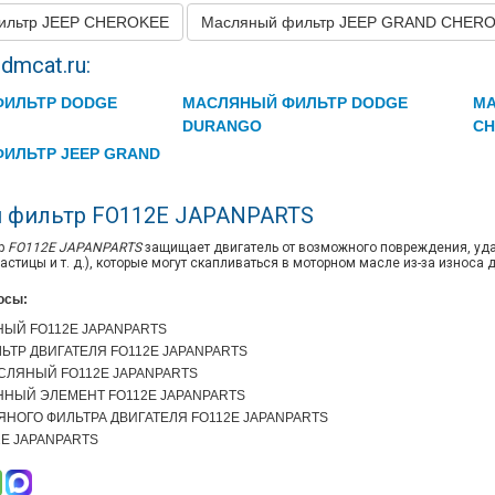
ильтр JEEP CHEROKEE
Масляный фильтр JEEP GRAND CHER
GRAND CHEROKEE
1998
L4 2.5L DIESE
dmcat.ru:
GRAND CHEROKEE
1998
L6 4.0L
ИЛЬТР DODGE
МАСЛЯНЫЙ ФИЛЬТР DODGE
МА
GRAND CHEROKEE
1998
V8 5.2L
DURANGO
CH
GRAND CHEROKEE
1998
V8 5.9L
ИЛЬТР JEEP GRAND
GRAND CHEROKEE
1997
L4 2.5L DIESE
 фильтр FO112E JAPANPARTS
GRAND CHEROKEE
1997
L6 4.0L
р
FO112E JAPANPARTS
защищает двигатель от возможного повреждения, удал
GRAND CHEROKEE
1997
V8 5.2L
стицы и т. д.), которые могут скапливаться в моторном масле из-за износа 
GRAND CHEROKEE
1996
L4 2.5L DIESE
осы:
ЫЙ FO112E JAPANPARTS
GRAND CHEROKEE
1996
L6 4.0L
ТР ДВИГАТЕЛЯ FO112E JAPANPARTS
GRAND CHEROKEE
1996
V8 5.2L
СЛЯНЫЙ FO112E JAPANPARTS
НЫЙ ЭЛЕМЕНТ FO112E JAPANPARTS
GRAND CHEROKEE
1995
L4 2.5L DIESE
НОГО ФИЛЬТРА ДВИГАТЕЛЯ FO112E JAPANPARTS
12E JAPANPARTS
GRAND CHEROKEE
1995
L6 4.0L
GRAND CHEROKEE
1995
V8 5.2L