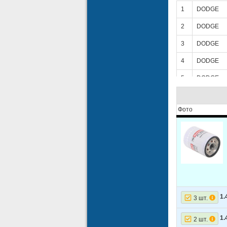
1
DODGE
2
DODGE
3
DODGE
4
DODGE
5
DODGE
6
DODGE
Фото
7
DODGE
8
JEEP
9
JEEP
10
JEEP
11
JEEP
1.
3 шт.
12
JEEP
13
JEEP
1.
2 шт.