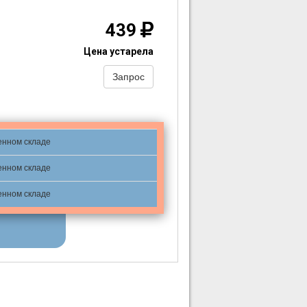
439
Цена устарела
Запрос
енном складе
енном складе
енном складе