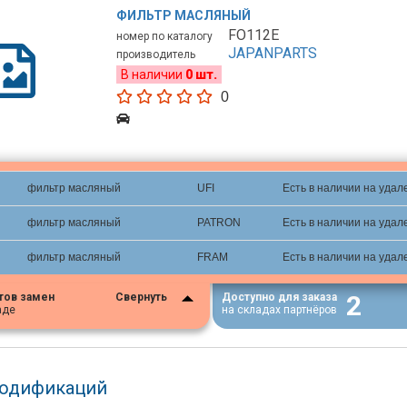
ФИЛЬТР МАСЛЯНЫЙ
FO112E
номер по каталогу
JAPANPARTS
производитель
В наличии
0 шт.
0
фильтр масляный
UFI
Есть в наличии на удал
фильтр масляный
PATRON
Есть в наличии на удал
фильтр масляный
FRAM
Есть в наличии на удал
2
тов замен
Свернуть
Доступно для заказа
аде
на складах партнёров
модификаций