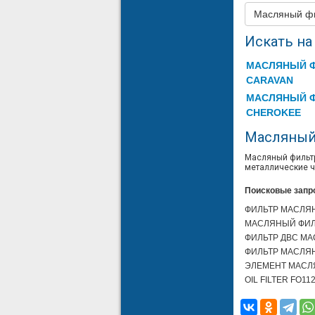
Масляный ф
54
JEEP
Искать на 
55
JEEP
МАСЛЯНЫЙ Ф
56
JEEP
CARAVAN
57
JEEP
МАСЛЯНЫЙ Ф
CHEROKEE
58
JEEP
Масляный
59
JEEP
Масляный фильт
60
JEEP
металлические ча
61
JEEP
Поисковые запр
ФИЛЬТР МАСЛЯН
62
JEEP
МАСЛЯНЫЙ ФИЛЬ
63
JEEP
ФИЛЬТР ДВС МА
ФИЛЬТР МАСЛЯН
64
JEEP
ЭЛЕМЕНТ МАСЛЯ
OIL FILTER FO1
65
JEEP
66
JEEP