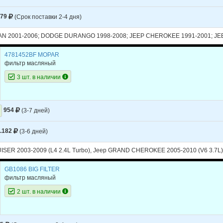
CHEROKEE
1991
L4 2.5L
379
(Срок поставки 2-4 дня)
CHEROKEE
1991
L6 4.0L
N 2001-2006; DODGE DURANGO 1998-2008; JEEP CHEROKEE 1991-2001; J
GRAND CHEROKEE
2007
V6 3.0L DIESE
GRAND CHEROKEE
2007
V6 3.7L
4781452BF MOPAR
фильтр масляный
GRAND CHEROKEE
2007
V8 4.7L
3 шт. в наличии
GRAND CHEROKEE
2007
V8 5.7L
GRAND CHEROKEE
2007
V8 6.1L
954
(3-7 дней)
GRAND CHEROKEE
2006
V6 3.7L
.182
(3-6 дней)
GRAND CHEROKEE
2006
V8 4.7L
UISER 2003-2009 (L4 2.4L Turbo), Jeep GRAND CHEROKEE 2005-2010 (V6 3.7L)
GRAND CHEROKEE
2006
V8 5.7L
GB1086 BIG FILTER
GRAND CHEROKEE
2006
V8 6.1L
фильтр масляный
GRAND CHEROKEE
2005
V6 3.7L
2 шт. в наличии
GRAND CHEROKEE
2005
V8 4.7L
GRAND CHEROKEE
2005
V8 5.7L