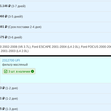
CHEROKEE
1998
L6 4.0L
1.146
(3-7 дней)
CHEROKEE
1997
L4 2.5L
960
(3-5 дней!)
CHEROKEE
1997
L6 4.0L
881
(Срок поставки 2-4 дня)
CHEROKEE
1996
L4 2.5L
CHEROKEE
1996
L6 4.0L
575
(3-6 дней)
CHEROKEE
1995
L4 2.5L
 2002-2008 (V6 3.7L), Ford ESCAPE 2001-2004 (L4 2.0L), Ford FOCUS 2000-200
2001-2003 (L4 2.0L)
CHEROKEE
1995
L6 4.0L
2312700 UFI
CHEROKEE
1994
L4 2.5L
фильтр масляный
CHEROKEE
1994
L6 4.0L
3 шт. в наличии
CHEROKEE
1993
L4 2.5L
CHEROKEE
1993
L6 4.0L
03
(1-2 дня)
CHEROKEE
1992
L4 2.5L
51
(1-2 дня)
CHEROKEE
1992
L6 4.0L
55
(1-3 дня)