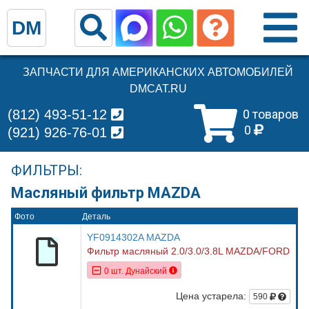
DM
ЗАПЧАСТИ ДЛЯ АМЕРИКАНСКИХ АВТОМОБИЛЕЙ
DMCAT.RU
(812) 493-51-12
0 товаров
0
(921) 926-76-01
ФИЛЬТРЫ:
Масляный фильтр MAZDA
Фото
Деталь
YF0914302A MAZDA
Фильтр масляный 2.0/3.0/3.8L MAZDA/FORD
0 шт. Дунайский
Цена устарела:
590