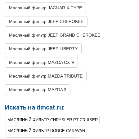
Масляный фильтр JAGUAR X-TYPE
62
FORD
TAURUS
1986
V6 3.0L
63
JEEP
GRAND
2008
V6 3.7L
Масляный фильтр JEEP CHEROKEE
CHEROKEE
Масляный фильтр JEEP GRAND CHEROKEE
64
JEEP
GRAND
2007
V6 3.7L
CHEROKEE
Масляный фильтр JEEP LIBERTY
65
JEEP
GRAND
2006
V6 3.7L
CHEROKEE
Масляный фильтр MAZDA CX-9
66
JEEP
GRAND
2005
V6 3.7L
CHEROKEE
Масляный фильтр MAZDA TRIBUTE
Масляный фильтр MAZDA 3
Искать на dmcat.ru:
МАСЛЯНЫЙ ФИЛЬТР CHRYSLER PT CRUISER
МАСЛЯНЫЙ ФИЛЬТР DODGE CARAVAN