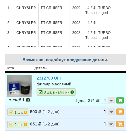
1
CHRYSLER
PT CRUISER
2009
L4 2.4L TURBO -
Turbocharged
2
CHRYSLER
PT CRUISER
2008
L4 2.4L
3
CHRYSLER
PT CRUISER
2008
L4 2.4L TURBO -
Turbocharged
4
CHRYSLER
PT CRUISER
2007
L4 2.4L TURBO -
Turbocharged
Возможно, подойдут следующие детали:
5
CHRYSLER
PT CRUISER
2006
L4 2.4L TURBO -
Turbocharged
Фото
Деталь
6
CHRYSLER
PT CRUISER
2005
L4 2.4L TURBO -
2312700 UFI
Turbocharged
фильтр масляный
3 шт. в наличии
7
CHRYSLER
PT CRUISER
2004
L4 2.4L TURBO -
Turbocharged
+ ещё 1
Цена: 371
8
CHRYSLER
PT CRUISER
2003
L4 2.4L TURBO -
503
(1-2 дня)
Turbocharged
1 шт.
9
FORD
ESCORT
1999
L4 2.0L - SOHC
851
(1-2 дня)
2 шт.