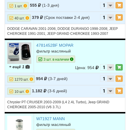
10
FORD
ESCORT
1998
L4 2.0L - SOHC
555
(1-3 дня)
1 шт.
11
FORD
ESCORT
1997
L4 2.0L
379
(Срок поставки 2-4 дня)
40 шт.
12
FORD
ESCORT
1996
L4 1.8L
DODGE CARAVAN 2001-2006; DODGE DURANGO 1998-2008; JEEP
13
FORD
ESCORT
1996
L4 1.9L
CHEROKEE 1991-2001; JEEP GRAND CHEROKEE 1993-2007
14
FORD
ESCORT
1995
L4 1.8L
4781452BF MOPAR
15
FORD
ESCORT
1995
L4 1.9L
фильтр масляный
3 шт. в наличии
16
FORD
ESCORT
1994
L4 1.8L
+ ещё 1
Цена: 954
17
FORD
ESCORT
1994
L4 1.9L
954
(3-7 дней)
1270 шт.
18
FORD
ESCORT
1993
L4 1.8L
19
FORD
ESCORT
1993
L4 1.9L
1.182
(3-6 дней)
10 шт.
20
FORD
ESCORT
1992
L4 1.8L
Chrysler PT CRUISER 2003-2009 (L4 2.4L Turbo), Jeep GRAND
CHEROKEE 2005-2010 (V6 3.7L)
21
FORD
ESCORT
1992
L4 1.9L
W71927 MANN
22
FORD
ESCORT
1991
L4 1.8L
фильтр масляный
23
FORD
ESCORT
1991
L4 1.9L