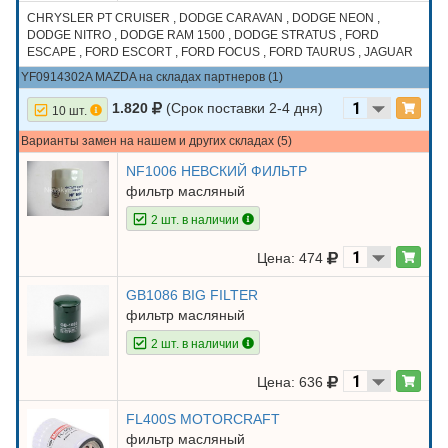
CHRYSLER PT CRUISER , DODGE CARAVAN , DODGE NEON ,
DODGE NITRO , DODGE RAM 1500 , DODGE STRATUS , FORD
ESCAPE , FORD ESCORT , FORD FOCUS , FORD TAURUS , JAGUAR
XTYPE , JEEP CHEROKEE , JEEP GRAND CHEROKEE , JEEP
YF0914302A MAZDA на складах партнеров (1)
LIBERTY , MAZDA CX9 , MAZDA TRIBUTE , MAZDA3
1.820
(Срок поставки 2-4 дня)
10 шт.
Варианты замен на нашем и других складах (5)
NF1006 НЕВСКИЙ ФИЛЬТР
фильтр масляный
2 шт. в наличии
Цена: 474
GB1086 BIG FILTER
фильтр масляный
2 шт. в наличии
Цена: 636
FL400S MOTORCRAFT
фильтр масляный