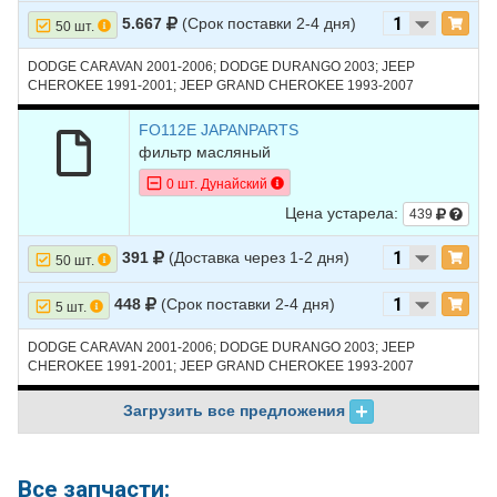
35
FORD
ESCORT
1983
L4 1.6L
5.667
(Срок поставки 2-4 дня)
50 шт.
36
FORD
ESCORT
1982
L4 1.6L
DODGE CARAVAN 2001-2006; DODGE DURANGO 2003; JEEP
37
CHEROKEE 1991-2001; JEEP GRAND CHEROKEE 1993-2007
FORD
ESCORT
1981
L4 1.6L
38
FORD
TAURUS
1999
V6 3.0L - OHV
FO112E JAPANPARTS
фильтр масляный
39
FORD
TAURUS
1999
V6 3.0L - DOHC
0 шт. Дунайский
40
FORD
TAURUS
1998
V6 3.0L - OHV
Цена устарела:
439
41
FORD
TAURUS
1998
V6 3.0L - DOHC
391
(Доставка через 1-2 дня)
50 шт.
42
FORD
TAURUS
1997
V6 3.0L - DOHC
448
(Срок поставки 2-4 дня)
5 шт.
43
FORD
TAURUS
1997
V6 3.0L - OHV
DODGE CARAVAN 2001-2006; DODGE DURANGO 2003; JEEP
44
FORD
TAURUS
1996
V6 3.0L - DOHC
CHEROKEE 1991-2001; JEEP GRAND CHEROKEE 1993-2007
45
FORD
TAURUS
1996
V6 3.0L - OHV
Загрузить все предложения
46
FORD
TAURUS
1995
V6 3.0L - DOHC
47
FORD
TAURUS
1995
V6 3.0L - OHV
Все запчасти: