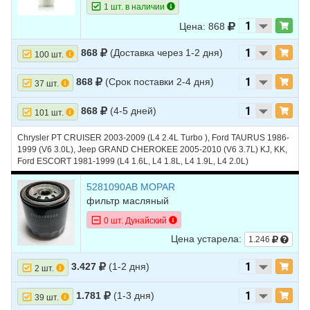
1 шт. в наличии
24
FORD
ESCORT
1990
L4 1.9L
Цена: 868
25
FORD
ESCORT
1989
L4 1.9L
868
(Доставка через 1-2 дня)
100 шт.
26
FORD
ESCORT
1988
L4 1.9L
868
(Срок поставки 2-4 дня)
37 шт.
27
FORD
ESCORT
1987
L4 1.9L
868
(4-5 дней)
101 шт.
28
FORD
ESCORT
1986
L4 1.6L TURBO -
Turbocharged
Chrysler PT CRUISER 2003-2009 (L4 2.4L Turbo ), Ford TAURUS 1986-
1999 (V6 3.0L), Jeep GRAND CHEROKEE 2005-2010 (V6 3.7L) KJ, KK,
29
FORD
ESCORT
1986
L4 1.9L
Ford ESCORT 1981-1999 (L4 1.6L, L4 1.8L, L4 1.9L, L4 2.0L)
30
FORD
ESCORT
1985
L4 1.6L
5281090AB MOPAR
31
FORD
ESCORT
1985
L4 1.6L TURBO -
фильтр масляный
Turbocharged
0 шт. Дунайский
32
FORD
ESCORT
1985
L4 1.9L
Цена устарела:
1.246
33
FORD
ESCORT
1984
L4 1.6L
3.427
(1-2 дня)
2 шт.
34
FORD
ESCORT
1984
L4 1.6L TURBO -
Turbocharged
1.781
(1-3 дня)
39 шт.