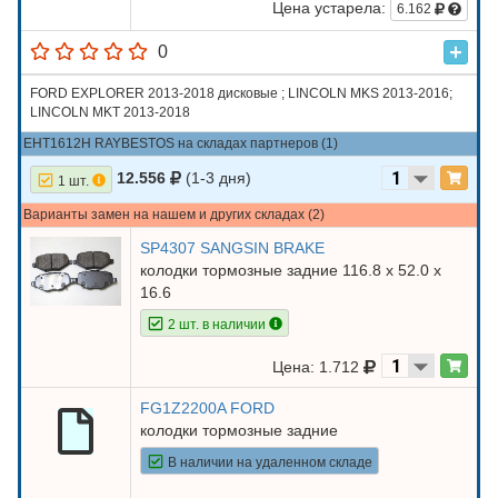
Цена устарела:
6.162
0
FORD EXPLORER 2013-2018 дисковые ; LINCOLN MKS 2013-2016;
LINCOLN MKT 2013-2018
EHT1612H RAYBESTOS на складах партнеров (1)
12.556
(1-3 дня)
1 шт.
Варианты замен на нашем и других складах (2)
SP4307 SANGSIN BRAKE
колодки тормозные задние 116.8 х 52.0 х
16.6
2 шт. в наличии
Цена: 1.712
FG1Z2200A FORD
колодки тормозные задние
В наличии на удаленном складе