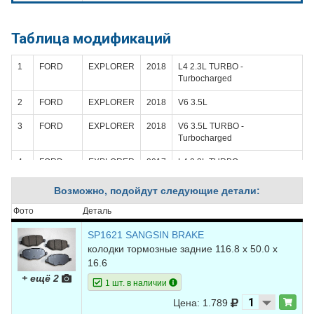
Таблица модификаций
1
FORD
EXPLORER
2018
L4 2.3L TURBO -
Turbocharged
2
FORD
EXPLORER
2018
V6 3.5L
3
FORD
EXPLORER
2018
V6 3.5L TURBO -
Turbocharged
4
FORD
EXPLORER
2017
L4 2.3L TURBO -
Turbocharged
Возможно, подойдут следующие детали:
5
FORD
EXPLORER
2017
V6 3.5L
Фото
Деталь
6
FORD
EXPLORER
2017
V6 3.5L TURBO -
Turbocharged
SP1621 SANGSIN BRAKE
колодки тормозные задние 116.8 х 50.0 х
7
FORD
EXPLORER
2016
L4 2.3L TURBO -
16.6
Turbocharged
+ ещё 2
1 шт. в наличии
8
FORD
EXPLORER
2016
V6 3.5L
Цена: 1.789