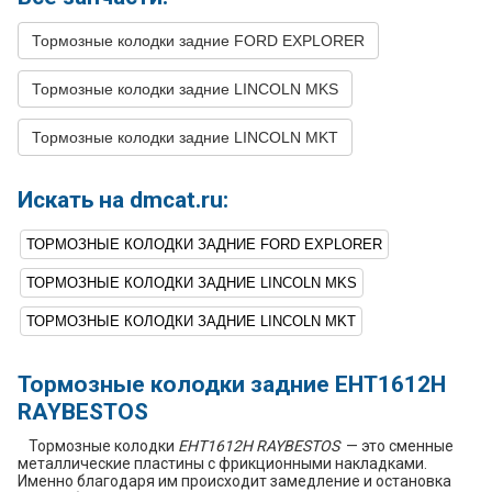
39
LINCOLN
MKT
2014
V6 3.7L
Тормозные колодки задние FORD EXPLORER
40
LINCOLN
MKT
2013
L4 2.0L TURBO -
Turbocharged
Тормозные колодки задние LINCOLN MKS
41
LINCOLN
MKT
2013
V6 3.5L TURBO -
Turbocharged
Тормозные колодки задние LINCOLN MKT
42
LINCOLN
MKT
2013
V6 3.7L
Искать на dmcat.ru:
ТОРМОЗНЫЕ КОЛОДКИ ЗАДНИЕ FORD EXPLORER
ТОРМОЗНЫЕ КОЛОДКИ ЗАДНИЕ LINCOLN MKS
ТОРМОЗНЫЕ КОЛОДКИ ЗАДНИЕ LINCOLN MKT
Тормозные колодки задние EHT1612H
RAYBESTOS
Тормозные колодки
EHT1612H RAYBESTOS
— это сменные
металлические пластины с фрикционными накладками.
Именно благодаря им происходит замедление и остановка