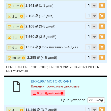
9
FORD
EXPLORER
2016
V6 3.5L TURBO -
Turbocharged
2.941
(1-3 дня)
1 шт.
10
FORD
EXPLORER
2015
L4 2.0L TURBO -
2.108
(1-2 дня)
2 шт.
Turbocharged
2.108
(3-5 дней)
11
FORD
EXPLORER
2015
V6 3.5L
1 шт.
12
FORD
EXPLORER
2015
V6 3.5L TURBO -
7.560
(3-5 дней!)
1 шт.
Turbocharged
1.957
(Срок поставки 2-4 дня)
13
FORD
EXPLORER
2014
L4 2.0L TURBO -
9 шт.
Turbocharged
2.295
(4-5 дней)
30 шт.
14
FORD
EXPLORER
2014
V6 3.5L
FORD EXPLORER 2013-2018; LINCOLN MKS 2013-2016; LINCOLN
15
FORD
EXPLORER
2014
V6 3.5L TURBO -
MKT 2013-2018
Turbocharged
16
FORD
BRF1967 MOTORCRAFT
EXPLORER
2013
L4 2.0L TURBO -
Turbocharged
Колодки тормозные дисковые
0 шт. Дунайский
17
FORD
EXPLORER
2013
V6 3.5L
Цена устарела:
2.813
18
FORD
EXPLORER
2013
V6 3.5L TURBO -
Turbocharged
11.140
(3-7 дней)
4 шт.