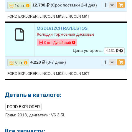
Turbocharged
12.790
(Срок поставки 2-4 дня)
14 шт.
30
LINCOLN
MKT
2017
V6 3.7L
FORD EXPLORER, LINCOLN MKS, LINCOLN MKT
31
LINCOLN
MKT
2016
L4 2.0L TURBO -
Turbocharged
MGD1612CH RAYBESTOS
Колодки тормозные дисковые
32
LINCOLN
MKT
2016
V6 3.5L TURBO -
0 шт. Дунайский
Turbocharged
Цена устарела:
4.131
33
LINCOLN
MKT
2016
V6 3.7L
4.220
(3-7 дней)
34
LINCOLN
MKT
2015
L4 2.0L TURBO -
6 шт.
Turbocharged
FORD EXPLORER, LINCOLN MKS, LINCOLN MKT
35
LINCOLN
MKT
2015
V6 3.5L TURBO -
Turbocharged
36
LINCOLN
MKT
2015
V6 3.7L
Деталь в каталоге:
37
LINCOLN
MKT
2014
L4 2.0L TURBO -
FORD EXPLORER
Turbocharged
Годы: 2013, двигатели: V6 3.5L
38
LINCOLN
MKT
2014
V6 3.5L TURBO -
Turbocharged
Все запчасти: