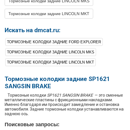
Тормозные колодки задние LINCOLN MKS
32
LINCOLN
MKT
2016
V6 3.5L TURBO -
Turbocharged
Тормозные колодки задние LINCOLN MKT
33
LINCOLN
MKT
2016
V6 3.7L
34
LINCOLN
MKT
2015
L4 2.0L TURBO -
Искать на dmcat.ru:
Turbocharged
ТОРМОЗНЫЕ КОЛОДКИ ЗАДНИЕ FORD EXPLORER
35
LINCOLN
MKT
2015
V6 3.5L TURBO -
Turbocharged
ТОРМОЗНЫЕ КОЛОДКИ ЗАДНИЕ LINCOLN MKS
36
LINCOLN
MKT
2015
V6 3.7L
ТОРМОЗНЫЕ КОЛОДКИ ЗАДНИЕ LINCOLN MKT
37
LINCOLN
MKT
2014
L4 2.0L TURBO -
Turbocharged
Тормозные колодки задние SP1621
38
LINCOLN
MKT
2014
V6 3.5L TURBO -
SANGSIN BRAKE
Turbocharged
Тормозные колодки
SP1621 SANGSIN BRAKE
— это сменные
39
LINCOLN
MKT
2014
V6 3.7L
металлические пластины с фрикционными накладками.
Именно благодаря им происходит замедление и остановка
40
LINCOLN
MKT
2013
L4 2.0L TURBO -
автомобиля. Задние тормозные колодки устанавливаются на
Turbocharged
заднюю ось.
41
LINCOLN
MKT
2013
V6 3.5L TURBO -
Поисковые запросы:
Turbocharged