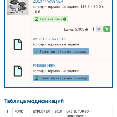
ZD1377 WAGNER
колодки тормозные задние 116.8 х 50.0 х
16.6
1 шт. в наличии
Цена: 5.305
AKD21202 AKYOTO
колодки тормозные задние
В наличии на удаленном складе
PN0698 NIBK
колодки тормозные задние
В наличии на удаленном складе
Таблица модификаций
1
FORD
EXPLORER
2018
L4 2.3L TURBO -
Turbocharged