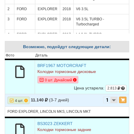
2
FORD
EXPLORER
2018
V6 3.5L
3
FORD
EXPLORER
2018
V6 3.5L TURBO -
Turbocharged
4
FORD
EXPLORER
2017
L4 2.3L TURBO -
Turbocharged
Возможно, подойдут следующие детали:
5
FORD
EXPLORER
2017
V6 3.5L
Фото
Деталь
6
FORD
EXPLORER
2017
V6 3.5L TURBO -
Turbocharged
BRF1967 MOTORCRAFT
Колодки тормозные дисковые
7
FORD
EXPLORER
2016
L4 2.3L TURBO -
0 шт. Дунайский
Turbocharged
Цена устарела:
2.813
8
FORD
EXPLORER
2016
V6 3.5L
11.140
(3-7 дней)
9
FORD
EXPLORER
2016
V6 3.5L TURBO -
4 шт.
Turbocharged
FORD EXPLORER, LINCOLN MKS, LINCOLN MKT
10
FORD
EXPLORER
2015
L4 2.0L TURBO -
Turbocharged
BS3023 ZEKKERT
Колодки тормозные задние
11
FORD
EXPLORER
2015
V6 3.5L