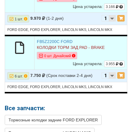
Turbocharged
Цена устарела:
3.166
22
LINCOLN
MKS
2015
V6 3.7L
9.970
(1-2 дня)
1 шт.
23
LINCOLN
MKS
2014
V6 3.5L TURBO -
Turbocharged
FORD EDGE, FORD EXPLORER, LINCOLN MKS, LINCOLN MKX
24
LINCOLN
MKS
2014
V6 3.7L
FB5Z2200C FORD
25
LINCOLN
MKS
2013
V6 3.5L TURBO -
КОЛОДКИ ТОРМ ЗАД PAD - BRAKE
Turbocharged
0 шт. Дунайский
26
LINCOLN
MKS
2013
V6 3.7L
Цена устарела:
3.955
27
LINCOLN
MKT
2018
V6 3.5L TURBO -
7.750
(Срок поставки 2-4 дня)
Turbocharged
6 шт.
28
LINCOLN
MKT
2018
V6 3.7L
FORD EDGE, FORD EXPLORER, LINCOLN MKS, LINCOLN MKX
29
LINCOLN
MKT
2017
V6 3.5L TURBO -
Turbocharged
Все запчасти:
30
LINCOLN
MKT
2017
V6 3.7L
Тормозные колодки задние FORD EXPLORER
31
LINCOLN
MKT
2016
L4 2.0L TURBO -
Turbocharged