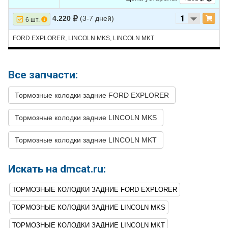
27
LINCOLN
MKT
2018
V6 3.5L TURBO -
Turbocharged
4.220
(3-7 дней)
6 шт.
28
LINCOLN
MKT
2018
V6 3.7L
FORD EXPLORER, LINCOLN MKS, LINCOLN MKT
29
LINCOLN
MKT
2017
V6 3.5L TURBO -
Turbocharged
Все запчасти:
30
LINCOLN
MKT
2017
V6 3.7L
31
LINCOLN
MKT
2016
L4 2.0L TURBO -
Тормозные колодки задние FORD EXPLORER
Turbocharged
32
LINCOLN
MKT
2016
V6 3.5L TURBO -
Тормозные колодки задние LINCOLN MKS
Turbocharged
Тормозные колодки задние LINCOLN MKT
33
LINCOLN
MKT
2016
V6 3.7L
34
LINCOLN
MKT
2015
L4 2.0L TURBO -
Искать на dmcat.ru:
Turbocharged
35
LINCOLN
MKT
2015
V6 3.5L TURBO -
ТОРМОЗНЫЕ КОЛОДКИ ЗАДНИЕ FORD EXPLORER
Turbocharged
ТОРМОЗНЫЕ КОЛОДКИ ЗАДНИЕ LINCOLN MKS
36
LINCOLN
MKT
2015
V6 3.7L
ТОРМОЗНЫЕ КОЛОДКИ ЗАДНИЕ LINCOLN MKT