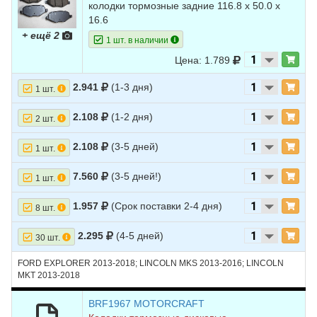
колодки тормозные задние 116.8 х 50.0 х
7
FORD
EXPLORER
2016
L4 2.3L TURBO -
16.6
Turbocharged
+ ещё 2
1 шт. в наличии
8
FORD
EXPLORER
2016
V6 3.5L
Цена: 1.789
9
FORD
EXPLORER
2016
V6 3.5L TURBO -
Turbocharged
2.941
(1-3 дня)
1 шт.
10
FORD
EXPLORER
2015
L4 2.0L TURBO -
2.108
(1-2 дня)
2 шт.
Turbocharged
2.108
(3-5 дней)
11
FORD
EXPLORER
2015
V6 3.5L
1 шт.
12
FORD
EXPLORER
2015
V6 3.5L TURBO -
7.560
(3-5 дней!)
1 шт.
Turbocharged
1.957
(Срок поставки 2-4 дня)
13
FORD
EXPLORER
2014
L4 2.0L TURBO -
8 шт.
Turbocharged
2.295
(4-5 дней)
30 шт.
14
FORD
EXPLORER
2014
V6 3.5L
FORD EXPLORER 2013-2018; LINCOLN MKS 2013-2016; LINCOLN
15
FORD
EXPLORER
2014
V6 3.5L TURBO -
MKT 2013-2018
Turbocharged
16
FORD
BRF1967 MOTORCRAFT
EXPLORER
2013
L4 2.0L TURBO -
Turbocharged