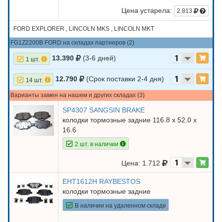
Цена устарела:
2.813
FORD EXPLORER , LINCOLN MKS , LINCOLN MKT
FG1Z2200B FORD на складах партнеров (2)
13.390
(3-6 дней)
1 шт.
12.790
(Срок поставки 2-4 дня)
14 шт.
Варианты замен на нашем и других складах (3)
SP4307 SANGSIN BRAKE
колодки тормозные задние 116.8 х 52.0 х
16.6
2 шт. в наличии
Цена: 1.712
EHT1612H RAYBESTOS
колодки тормозные задние
В наличии на удаленном складе