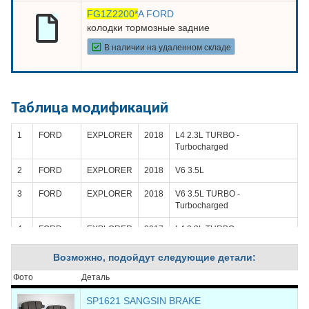
FG1Z2200*
A FORD
колодки тормозные задние
В наличии на удаленном складе
Таблица модификаций
1
FORD
EXPLORER
2018
L4 2.3L TURBO -
Turbocharged
2
FORD
EXPLORER
2018
V6 3.5L
3
FORD
EXPLORER
2018
V6 3.5L TURBO -
Turbocharged
4
FORD
EXPLORER
2017
L4 2.3L TURBO -
Turbocharged
Возможно, подойдут следующие детали:
5
FORD
EXPLORER
2017
V6 3.5L
Фото
Деталь
6
FORD
EXPLORER
2017
V6 3.5L TURBO -
Turbocharged
SP1621 SANGSIN BRAKE