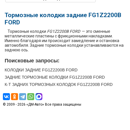
37
LINCOLN
MKT
2014
L4 2.0L TURBO -
Turbocharged
Тормозные колодки задние FG1Z2200B
38
LINCOLN
MKT
2014
V6 3.5L TURBO -
Turbocharged
FORD
39
LINCOLN
MKT
2014
V6 3.7L
Тормозные колодки
FG1Z2200B FORD
— это сменные
металлические пластины с фрикционными накладками.
40
LINCOLN
MKT
2013
L4 2.0L TURBO -
Именно благодаря им происходит замедление и остановка
автомобиля. Задние тормозные колодки устанавливаются на
Turbocharged
заднюю ось.
41
LINCOLN
MKT
2013
V6 3.5L TURBO -
Поисковые запросы:
Turbocharged
КОЛОДКИ ЗАДНИЕ FG1Z2200B FORD
42
LINCOLN
MKT
2013
V6 3.7L
ЗАДНИЕ ТОРМОЗНЫЕ КОЛОДКИ FG1Z2200B FORD
К-Т ЗАДНИХ ТОРМОЗНЫХ КОЛОДОК FG1Z2200B FORD
© 2009 - 2026 «ДМ-Авто» Все права защищены