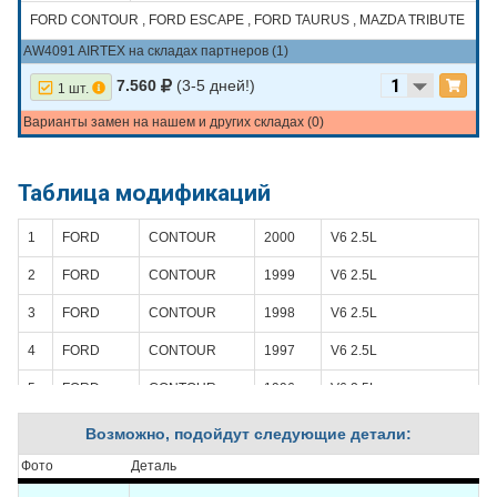
FORD CONTOUR , FORD ESCAPE , FORD TAURUS , MAZDA TRIBUTE
AW4091 AIRTEX на складах партнеров (1)
7.560
(3-5 дней!)
1 шт.
Варианты замен на нашем и других складах (0)
Таблица модификаций
1
FORD
CONTOUR
2000
V6 2.5L
2
FORD
CONTOUR
1999
V6 2.5L
3
FORD
CONTOUR
1998
V6 2.5L
4
FORD
CONTOUR
1997
V6 2.5L
5
FORD
CONTOUR
1996
V6 2.5L
6
FORD
CONTOUR
1995
V6 2.5L
Возможно, подойдут следующие детали:
7
FORD
ESCAPE
2003
V6 3.0L
Фото
Деталь