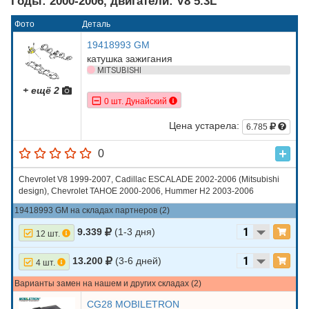
Годы: 2000-2006, двигатели: V8 5.3L
Фото
Деталь
19418993 GM
катушка зажигания
MITSUBISHI
+ ещё 2
0 шт. Дунайский
Цена устарела:
6.785
0
Chevrolet V8 1999-2007, Cadillac ESCALADE 2002-2006 (Mitsubishi
design), Chevrolet TAHOE 2000-2006, Hummer H2 2003-2006
19418993 GM на складах партнеров (2)
9.339
(1-3 дня)
12 шт.
13.200
(3-6 дней)
4 шт.
Варианты замен на нашем и других складах (2)
CG28 MOBILETRON