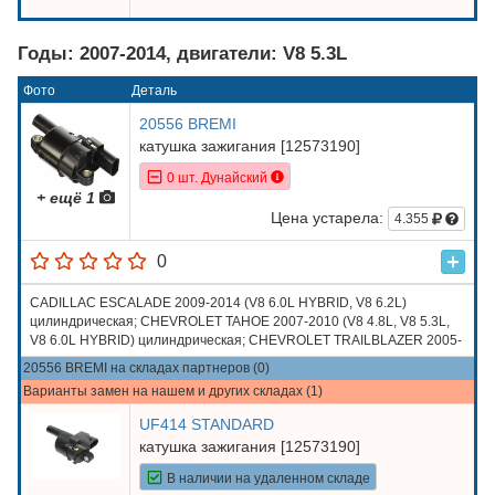
Годы: 2007-2014, двигатели: V8 5.3L
Фото
Деталь
20556 BREMI
катушка зажигания [12573190]
0 шт. Дунайский
+ ещё 1
Цена устарела:
4.355
0
CADILLAC ESCALADE 2009-2014 (V8 6.0L HYBRID, V8 6.2L)
цилиндрическая; CHEVROLET TAHOE 2007-2010 (V8 4.8L, V8 5.3L,
V8 6.0L HYBRID) цилиндрическая; CHEVROLET TRAILBLAZER 2005-
2009 (V8 5.3L, V8 6.0L); HUMMER H2 2008, 2009 (V8 6.2L); HUMMER
20556 BREMI на складах партнеров (0)
H3 2008-2010 (V8 5.3L)
Варианты замен на нашем и других складах (1)
UF414 STANDARD
катушка зажигания [12573190]
В наличии на удаленном складе