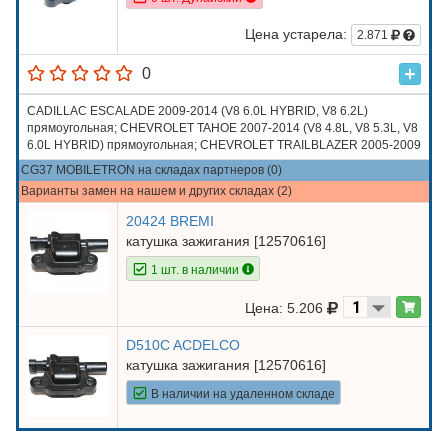
Цена устарела:
2.871
0
CADILLAC ESCALADE 2009-2014 (V8 6.0L HYBRID, V8 6.2L)
прямоугольная; CHEVROLET TAHOE 2007-2014 (V8 4.8L, V8 5.3L, V8
6.0L HYBRID) прямоугольная; CHEVROLET TRAILBLAZER 2005-2009
(V8 5.3L, V8 6.0L); HUMMER H2 2008, 2009 (V8 6.2L); HUMMER H3
CG37 MOBILETRON на складах партнеров (0)
2008-2010 (V8 5.3L)
Варианты замен на нашем и других складах (2)
20424 BREMI
катушка зажигания [12570616]
1 шт. в наличии
Цена: 5.206
D510C ACDELCO
катушка зажигания [12570616]
В наличии на удаленном складе