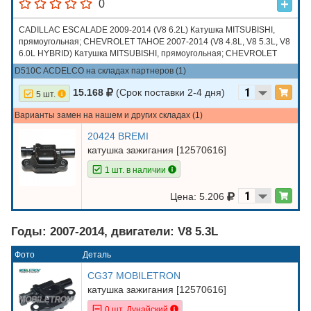
0
CADILLAC ESCALADE 2009-2014 (V8 6.2L) Катушка MITSUBISHI,
прямоугольная; CHEVROLET TAHOE 2007-2014 (V8 4.8L, V8 5.3L, V8
6.0L HYBRID) Катушка MITSUBISHI, прямоугольная; CHEVROLET
TRAILBLAZER 2005-2009 (V8 5.3L, V8 6.0L) прямоугольная, MELCO;
D510C ACDELCO на складах партнеров (1)
HUMMER H2 2008, 2009 (V8 6.2L) прямоугольная, MELCO; HUMMER
H3 2008-2010 (V8 5.3L) прямоугольная, MELCO
15.168
(Срок поставки 2-4 дня)
5 шт.
Варианты замен на нашем и других складах (1)
20424 BREMI
катушка зажигания [12570616]
1 шт. в наличии
Цена: 5.206
Годы: 2007-2014, двигатели: V8 5.3L
Фото
Деталь
CG37 MOBILETRON
катушка зажигания [12570616]
0 шт. Дунайский