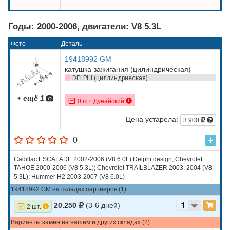
Годы: 2000-2006, двигатели: V8 5.3L
Фото
Деталь
19418992 GM
катушка зажигания (цилиндрическая)
DELPHI (циллиндриеская)
+ ещё 1
0 шт. Дунайский
Цена устарела:
3.900
0
Cadillac ESCALADE 2002-2006 (V8 6.0L) Delphi design; Chevrolet
TAHOE 2000-2006 (V8 5.3L); Chevrolet TRAILBLAZER 2003, 2004 (V8
5.3L); Hummer H2 2003-2007 (V8 6.0L)
19418992 GM на складах партнеров (1)
20.250
(3-6 дней)
2 шт.
Варианты замен на нашем и других складах (2)