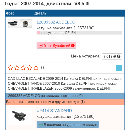
Годы: 2007-2014, двигатели: V8 5.3L
Фото
Деталь
12699382 ACDELCO
катушка зажигания [12573190]
закругленная, DELPHI
0 шт. Дунайский
Цена устарела:
7.013
0
CADILLAC ESCALADE 2009-2014 Катушка DELPHI, цилиндрическая;
CHEVROLET TAHOE 2007-2010 Катушка DELPHI, цилиндрическая;
CHEVROLET TRAILBLAZER 2005-2009 закругленная, DELPHI;
HUMMER H2 2008, 2009 закругленная, DELPHI; HUMMER H3 2008-
12699382 ACDELCO на складах партнеров (0)
2010 закругленная, DELPHI
Варианты замен на нашем и других складах (1)
UF414 STANDARD
катушка зажигания [12573190]
В наличии на удаленном складе