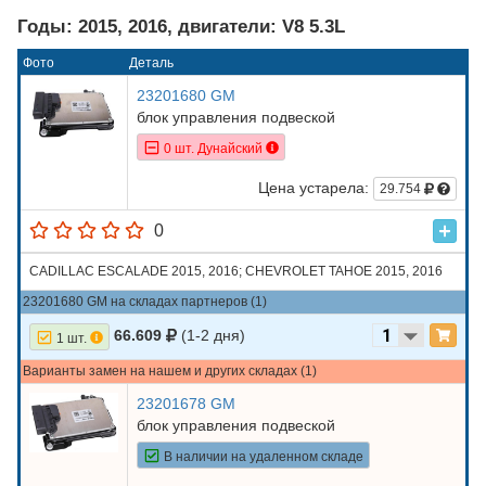
Годы: 2015, 2016, двигатели: V8 5.3L
Фото
Деталь
23201680 GM
блок управления подвеской
0 шт. Дунайский
Цена устарела:
29.754
0
CADILLAC ESCALADE 2015, 2016; CHEVROLET TAHOE 2015, 2016
23201680 GM на складах партнеров (1)
66.609
(1-2 дня)
1 шт.
Варианты замен на нашем и других складах (1)
23201678 GM
блок управления подвеской
В наличии на удаленном складе