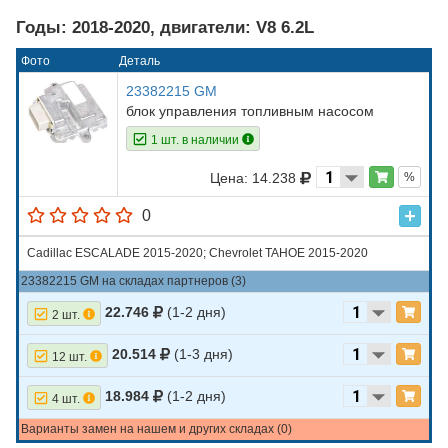
Годы: 2018-2020, двигатели: V8 6.2L
Фото
Деталь
23382215 GM
блок управления топливным насосом
1 шт. в наличии
Цена: 14.238
%
0
Cadillac ESCALADE 2015-2020; Chevrolet TAHOE 2015-2020
23382215 GM на складах партнеров (3)
22.746
(1-2 дня)
2 шт.
20.514
(1-3 дня)
12 шт.
18.984
(1-2 дня)
4 шт.
Варианты замен на нашем и других складах (0)