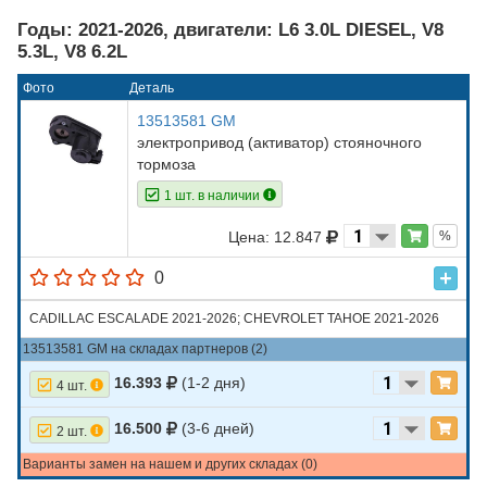
Годы: 2021-2026, двигатели: L6 3.0L DIESEL, V8
5.3L, V8 6.2L
Фото
Деталь
13513581 GM
электропривод (активатор) стояночного
тормоза
1 шт. в наличии
Цена: 12.847
%
0
CADILLAC ESCALADE 2021-2026; CHEVROLET TAHOE 2021-2026
13513581 GM на складах партнеров (2)
16.393
(1-2 дня)
4 шт.
16.500
(3-6 дней)
2 шт.
Варианты замен на нашем и других складах (0)