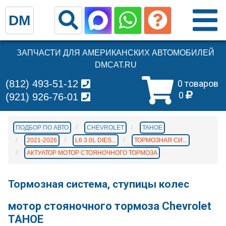
DM
ЗАПЧАСТИ ДЛЯ АМЕРИКАНСКИХ АВТОМОБИЛЕЙ
DMCAT.RU
(812) 493-51-12
0 товаров
0
(921) 926-76-01
ПОДБОР ПО АВТО
CHEVROLET
TAHOE
2021-2026
L6 3.0L DIES...
ТОРМОЗНАЯ СИ...
АКТУАТОР МОТОР СТОЯНОЧНОГО ТОРМОЗА
Тормозная система, ступицы колес
мотор стояночного тормоза Chevrolet
TAHOE