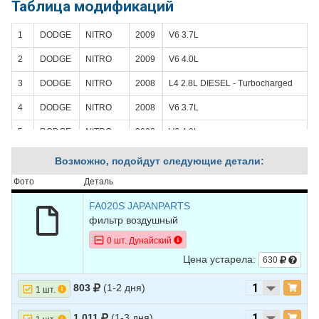
Таблица модификаций
1
DODGE
NITRO
2009
V6 3.7L
2
DODGE
NITRO
2009
V6 4.0L
3
DODGE
NITRO
2008
L4 2.8L DIESEL - Turbocharged
4
DODGE
NITRO
2008
V6 3.7L
5
DODGE
NITRO
2008
V6 4.0L
6
DODGE
NITRO
2007
L4 2.8L DIESEL - Turbocharged
Возможно, подойдут следующие детали:
7
DODGE
NITRO
2007
V6 3.7L
Фото
Деталь
8
DODGE
NITRO
2007
V6 4.0L
FA020S JAPANPARTS
фильтр воздушный
9
JEEP
LIBERTY
2009
L4 2.8L DIESEL - Turbocharged
0 шт. Дунайский
10
JEEP
LIBERTY
2009
V6 3.7L
Цена устарела:
630
11
JEEP
LIBERTY
2008
L4 2.8L DIESEL - Turbocharged
803
(1-2 дня)
1 шт.
12
JEEP
LIBERTY
2008
V6 3.7L
1.011
(1-3 дня)