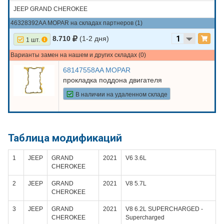
JEEP GRAND CHEROKEE
46328392AA MOPAR на складах партнеров (1)
8.710
(1-2 дня)
1 шт.
Варианты замен на нашем и других складах (0)
68147558AA MOPAR
прокладка поддона двигателя
В наличии на удаленном складе
Таблица модификаций
1
JEEP
GRAND
2021
V6 3.6L
CHEROKEE
2
JEEP
GRAND
2021
V8 5.7L
CHEROKEE
3
JEEP
GRAND
2021
V8 6.2L SUPERCHARGED -
CHEROKEE
Supercharged