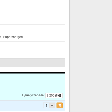
- Supercharged
arged
- Supercharged
Цена устарела:
9.200