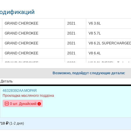
модификаций
GRAND CHEROKEE
2021
V6 3.6L
GRAND CHEROKEE
2021
V8 5.7L
GRAND CHEROKEE
2021
V8 6.2L SUPERCHARGED 
GRAND CHEROKEE
2021
V8 6.4L
GRAND CHEROKEE
2020
V6 3.0L DIESEL - Turboch
GRAND CHEROKEE
Возможно, подойдут следующие детали:
2020
V6 3.6L
Деталь
GRAND CHEROKEE
2020
V8 5.7L
46328392AA MOPAR
GRAND CHEROKEE
2020
V8 6.2L SUPERCHARGED 
Прокладка масляного поддона
GRAND CHEROKEE
2020
V8 6.4L
0 шт. Дунайский
GRAND CHEROKEE
2019
V6 3.6L
GRAND CHEROKEE
2019
V8 5.7L
710
(1-2 дня)