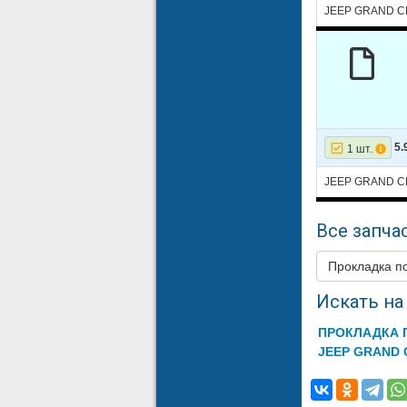
12
JEEP
JEEP GRAND 
13
JEEP
14
JEEP
15
JEEP
16
JEEP
5.
1 шт.
17
JEEP
JEEP GRAND 
18
JEEP
19
JEEP
Все запчас
20
JEEP
Прокладка 
21
JEEP
Искать на 
22
JEEP
ПРОКЛАДКА 
23
JEEP
JEEP GRAND
24
JEEP