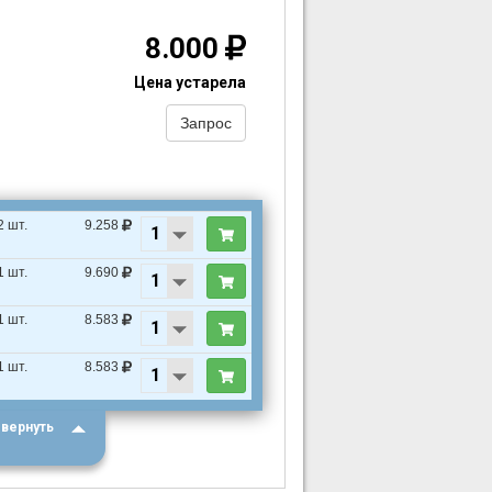
8.000
Цена устарела
Запрос
2 шт.
9.258
1 шт.
9.690
1 шт.
8.583
1 шт.
8.583
вернуть