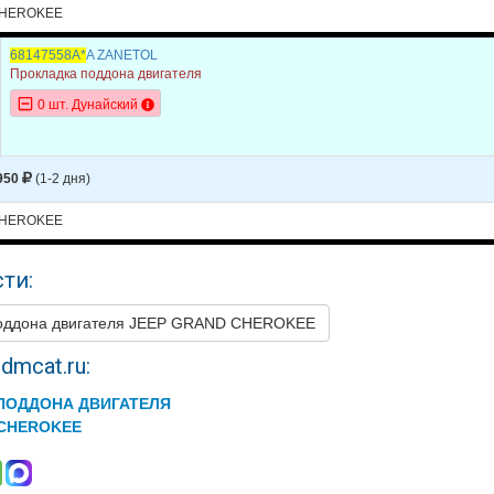
GRAND CHEROKEE
2019
V8 6.2L SUPERCHARGED 
CHEROKEE
GRAND CHEROKEE
2019
V8 6.4L
68147558A*
A ZANETOL
Прокладка поддона двигателя
GRAND CHEROKEE
2018
V6 3.0L DIESEL - Turboch
0 шт. Дунайский
GRAND CHEROKEE
2018
V6 3.6L
GRAND CHEROKEE
2018
V8 5.7L
950
(1-2 дня)
GRAND CHEROKEE
2018
V8 6.2L SUPERCHARGED 
CHEROKEE
GRAND CHEROKEE
2018
V8 6.4L
GRAND CHEROKEE
2017
V6 3.0L DIESEL - Turboch
ти:
GRAND CHEROKEE
2017
V6 3.6L
поддона двигателя JEEP GRAND CHEROKEE
GRAND CHEROKEE
2017
V8 5.7L
dmcat.ru:
GRAND CHEROKEE
2017
V8 6.4L
ПОДДОНА ДВИГАТЕЛЯ
GRAND CHEROKEE
2016
V6 3.0L DIESEL - Turboch
 CHEROKEE
GRAND CHEROKEE
2016
V6 3.6L