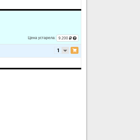
- Supercharged
arged
Цена устарела:
9.200
- Supercharged
arged
arged