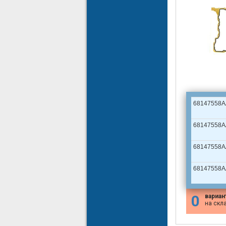
68147558A
68147558A
68147558A
68147558A
0
вариан
на скл