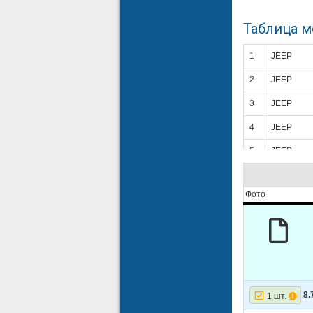
Таблица 
1
JEEP
2
JEEP
3
JEEP
4
JEEP
5
JEEP
6
JEEP
Фото
7
JEEP
8
JEEP
9
JEEP
10
JEEP
11
JEEP
8.
1 шт.