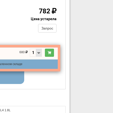
782
Цена устарела
Запрос
680
даленном складе
L4 1.8L