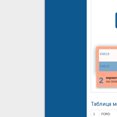
K8619
K8619
2
вариан
на скл
Таблица 
1
FORD