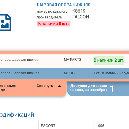
ШАРОВАЯ ОПОРА НИЖНЯЯ
K8619
номер по каталогу
FALCON
производитель
В наличии
0 шт.
опора шаровая нижняя
MV-PARTS
В наличии
2 шт.
опора шаровая нижняя
MOOG
Есть в наличии на у
1
тов замен
Свернуть
Доступно для заказа
аде
на складах партнёров
модификаций
ESCORT
1996