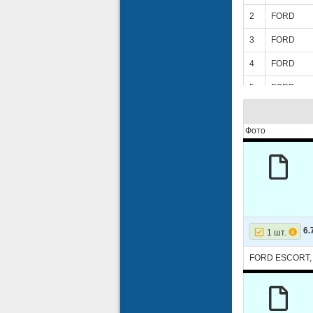
2
FORD
3
FORD
4
FORD
5
FORD
6
FORD
Фото
7
FORD
8
FORD
9
FORD
10
FORD
11
FORD
6.
1 шт.
12
FORD
FORD ESCORT,
13
MAZDA
14
MAZDA