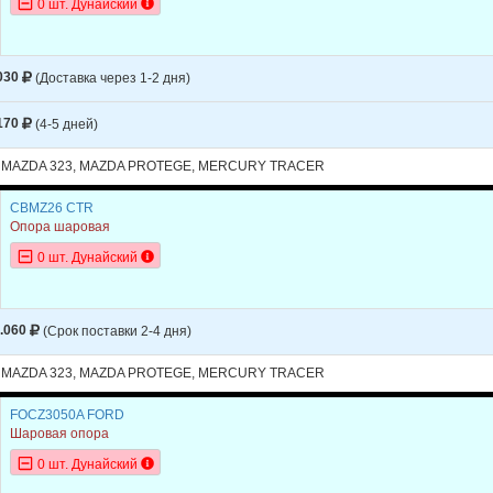
0 шт. Дунайский
323
1992
323
1991
030
(Доставка через 1-2 дня)
323
1991
170
(4-5 дней)
323
1990
 MAZDA 323, MAZDA PROTEGE, MERCURY TRACER
323
1990
PROTEGE
1993
CBMZ26 CTR
Опора шаровая
PROTEGE
1993
0 шт. Дунайский
PROTEGE
1992
PROTEGE
1992
.060
(Срок поставки 2-4 дня)
PROTEGE
1991
 MAZDA 323, MAZDA PROTEGE, MERCURY TRACER
PROTEGE
1991
FOCZ3050A FORD
PROTEGE
1990
Шаровая опора
0 шт. Дунайский
PROTEGE
1990