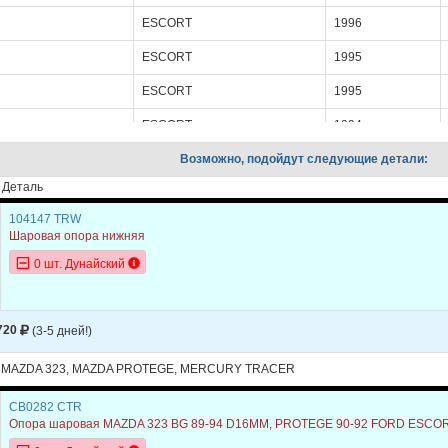
ESCORT
1996
ESCORT
1995
ESCORT
1995
ESCORT
1994
ESCORT
Возможно, подойдут следующие детали:
1994
Деталь
ESCORT
1993
104147 TRW
ESCORT
1993
Шаровая опора нижняя
ESCORT
1992
0 шт. Дунайский
ESCORT
1992
ESCORT
1991
720
(3-5 дней!)
ESCORT
1991
 MAZDA 323, MAZDA PROTEGE, MERCURY TRACER
323
1993
CB0282 CTR
Опора шаровая MAZDA 323 BG 89-94 D16MM, PROTEGE 90-92 FORD ESCO
323
1993