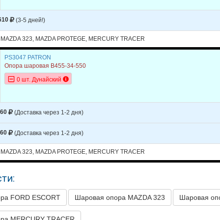
Y
TRACER
1996
610
(3-5 дней!)
Y
TRACER
1996
 MAZDA 323, MAZDA PROTEGE, MERCURY TRACER
Y
TRACER
1995
Y
TRACER
1995
PS3047 PATRON
Опора шаровая B455-34-550
Y
TRACER
1994
0 шт. Дунайский
Y
TRACER
1994
Y
TRACER
1993
660
(Доставка через 1-2 дня)
Y
TRACER
1993
660
(Доставка через 1-2 дня)
Y
TRACER
1992
 MAZDA 323, MAZDA PROTEGE, MERCURY TRACER
Y
TRACER
1992
Y
TRACER
1991
ти:
Y
TRACER
1991
ора FORD ESCORT
Шаровая опора MAZDA 323
Шаровая о
ора MERCURY TRACER