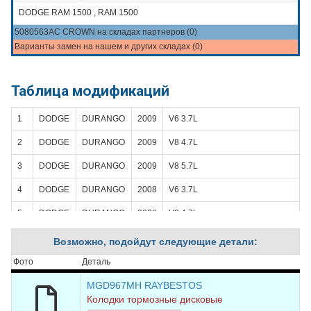
DODGE RAM 1500 , RAM 1500
5080563AC CROWN на складах партнеров (0)
Варианты замен на нашем и других складах (0)
Таблица модификаций
1
DODGE
DURANGO
2009
V6 3.7L
2
DODGE
DURANGO
2009
V8 4.7L
3
DODGE
DURANGO
2009
V8 5.7L
4
DODGE
DURANGO
2008
V6 3.7L
5
DODGE
DURANGO
2008
V8 4.7L
6
DODGE
DURANGO
2008
V8 5.7L
Возможно, подойдут следующие детали:
7
DODGE
DURANGO
2007
V6 3.7L
Фото
Деталь
8
DODGE
DURANGO
2007
V8 4.7L
MGD967MH RAYBESTOS
Колодки тормозные дисковые
9
DODGE
DURANGO
2007
V8 5.7L