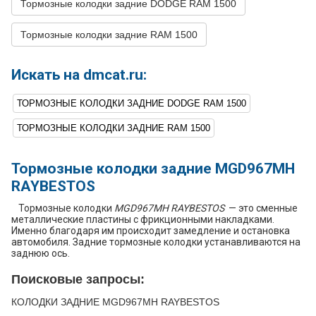
Тормозные колодки задние DODGE RAM 1500
8
DODGE
DURANGO
2007
V8 4.7L
Тормозные колодки задние RAM 1500
9
DODGE
DURANGO
2007
V8 5.7L
10
DODGE
DURANGO
2006
V6 3.7L
Искать на dmcat.ru:
11
DODGE
DURANGO
2006
V8 4.7L
ТОРМОЗНЫЕ КОЛОДКИ ЗАДНИЕ DODGE RAM 1500
12
DODGE
DURANGO
2005
V6 3.7L
ТОРМОЗНЫЕ КОЛОДКИ ЗАДНИЕ RAM 1500
13
DODGE
DURANGO
2005
V8 4.7L
Тормозные колодки задние MGD967MH
14
DODGE
DURANGO
2004
V8 4.7L
RAYBESTOS
15
DODGE
DURANGO
2003
V8 4.7L
Тормозные колодки
MGD967MH RAYBESTOS
— это сменные
16
DODGE
DURANGO
2003
V8 5.9L
металлические пластины с фрикционными накладками.
Именно благодаря им происходит замедление и остановка
17
DODGE
RAM 1500
2010
V6 3.7L
автомобиля. Задние тормозные колодки устанавливаются на
заднюю ось.
18
DODGE
RAM 1500
2010
V8 4.7L
Поисковые запросы:
19
DODGE
RAM 1500
2010
V8 5.7L
КОЛОДКИ ЗАДНИЕ MGD967MH RAYBESTOS
20
DODGE
RAM 1500
2009
V6 3.7L