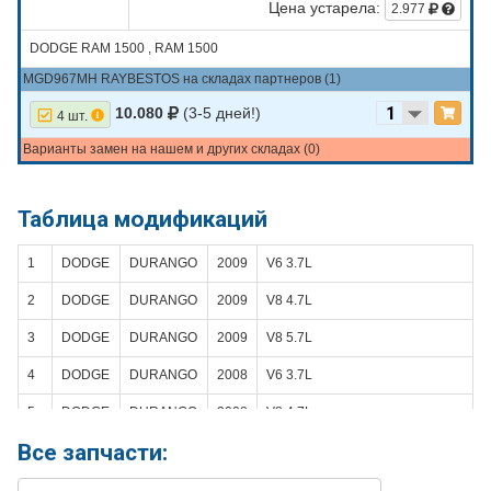
Цена устарела:
2.977
DODGE RAM 1500 , RAM 1500
MGD967MH RAYBESTOS на складах партнеров (1)
10.080
(3-5 дней!)
4 шт.
Варианты замен на нашем и других складах (0)
Таблица модификаций
1
DODGE
DURANGO
2009
V6 3.7L
2
DODGE
DURANGO
2009
V8 4.7L
3
DODGE
DURANGO
2009
V8 5.7L
4
DODGE
DURANGO
2008
V6 3.7L
5
DODGE
DURANGO
2008
V8 4.7L
Все запчасти:
6
DODGE
DURANGO
2008
V8 5.7L
7
DODGE
DURANGO
2007
V6 3.7L