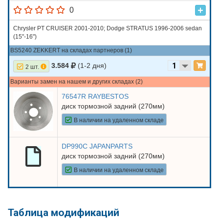
0
Chrysler PT CRUISER 2001-2010; Dodge STRATUS 1996-2006 sedan
(15"-16")
BS5240 ZEKKERT на складах партнеров (1)
3.584
(1-2 дня)
2 шт.
Варианты замен на нашем и других складах (2)
76547R RAYBESTOS
диск тормозной задний (270мм)
В наличии на удаленном складе
DP990C JAPANPARTS
диск тормозной задний (270мм)
В наличии на удаленном складе
Таблица модификаций