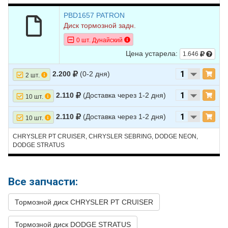
CRUISER
PBD1657 PATRON
10
CHRYSLER
PT
2007
L4 2.4L
Диск тормозной задн.
CRUISER
0 шт. Дунайский
11
CHRYSLER
PT
2007
L4 2.4L TURBO -
Цена устарела:
CRUISER
Turbocharged
1.646
12
CHRYSLER
PT
2006
L4 2.0L
2.200
(0-2 дня)
2 шт.
CRUISER
2.110
(Доставка через 1-2 дня)
10 шт.
13
CHRYSLER
PT
2006
L4 2.4L
CRUISER
2.110
(Доставка через 1-2 дня)
10 шт.
14
CHRYSLER
PT
2006
L4 2.4L TURBO -
CRUISER
Turbocharged
CHRYSLER PT CRUISER, CHRYSLER SEBRING, DODGE NEON,
DODGE STRATUS
15
CHRYSLER
PT
2005
L4 2.0L
CRUISER
16
CHRYSLER
PT
2005
L4 2.4L
Все запчасти:
CRUISER
17
CHRYSLER
PT
2005
L4 2.4L TURBO -
Тормозной диск CHRYSLER PT CRUISER
CRUISER
Turbocharged
Тормозной диск DODGE STRATUS
18
CHRYSLER
PT
2004
L4 2.0L