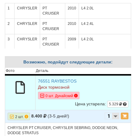
1
CHRYSLER
PT
2010
L4 2.0L
CRUISER
2
CHRYSLER
PT
2010
L4 2.4L
CRUISER
3
CHRYSLER
PT
2009
L4 2.0L
CRUISER
4
CHRYSLER
PT
2009
L4 2.4L
CRUISER
Возможно, подойдут следующие детали:
5
CHRYSLER
PT
2009
L4 2.4L TURBO -
Фото
Деталь
CRUISER
Turbocharged
76551 RAYBESTOS
6
CHRYSLER
PT
2008
L4 2.0L
Диск тормозной
CRUISER
0 шт. Дунайский
7
CHRYSLER
PT
2008
L4 2.4L
Цена устарела:
5.329
CRUISER
8.400
(3-5 дней!)
8
CHRYSLER
PT
2008
L4 2.4L TURBO -
2 шт.
CRUISER
Turbocharged
CHRYSLER PT CRUISER, CHRYSLER SEBRING, DODGE NEON,
9
CHRYSLER
PT
2007
L4 2.0L
DODGE STRATUS