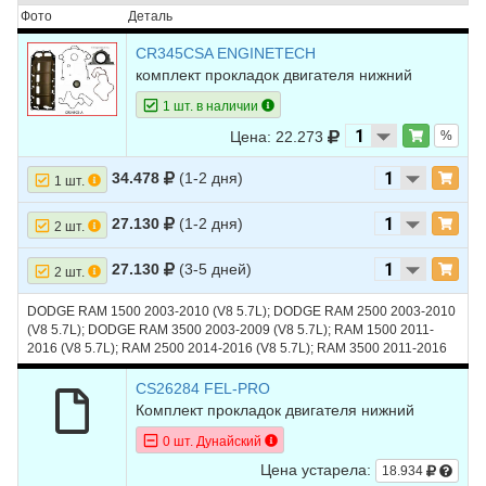
7
CHRYSLER
300
2012
V8 6.4L - (300С)
Фото
Деталь
8
CHRYSLER
300
2011
V8 5.7L - (300С)
CR345CSA ENGINETECH
комплект прокладок двигателя нижний
9
CHRYSLER
300
2010
V8 5.7L - (300С)
1 шт. в наличии
10
CHRYSLER
300
2010
V8 6.1L - (300С)
Цена: 22.273
%
11
CHRYSLER
300
2009
V8 5.7L - (300С)
34.478
(1-2 дня)
1 шт.
12
CHRYSLER
300
2009
V8 6.1L - (300С)
27.130
(1-2 дня)
2 шт.
13
CHRYSLER
300
2008
V8 5.7L - (300С)
27.130
(3-5 дней)
2 шт.
14
CHRYSLER
300
2008
V8 6.1L - (300С)
15
CHRYSLER
300
2007
V8 5.7L - (300С)
DODGE RAM 1500 2003-2010 (V8 5.7L); DODGE RAM 2500 2003-2010
(V8 5.7L); DODGE RAM 3500 2003-2009 (V8 5.7L); RAM 1500 2011-
16
CHRYSLER
300
2007
V8 6.1L - (300С)
2016 (V8 5.7L); RAM 2500 2014-2016 (V8 5.7L); RAM 3500 2011-2016
(V8 5.7L)
17
CHRYSLER
300
2006
V8 5.7L - (300С)
CS26284 FEL-PRO
Комплект прокладок двигателя нижний
18
CHRYSLER
300
2006
V8 6.1L - (300С)
0 шт. Дунайский
19
CHRYSLER
300
2005
V8 5.7L - (300С)
Цена устарела:
18.934