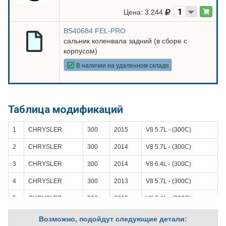
Цена: 3.244
BS40684 FEL-PRO
сальник коленвала задний (в сборе с
корпусом)
В наличии на удаленном складе
Таблица модификаций
1
CHRYSLER
300
2015
V8 5.7L - (300С)
2
CHRYSLER
300
2014
V8 5.7L - (300С)
3
CHRYSLER
300
2014
V8 6.4L - (300С)
4
CHRYSLER
300
2013
V8 5.7L - (300С)
5
CHRYSLER
300
2013
V8 6.4L - (300С)
6
CHRYSLER
300
2012
V8 5.7L - (300С)
Возможно, подойдут следующие детали: