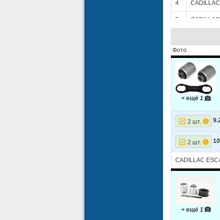
4
CADILLAC
5
CADILLAC
6
CADILLAC
Фото
7
CADILLAC
8
CADILLAC
9
CADILLAC
+ ещё 1
10
CADILLAC
11
CHEVROL
9.
2 шт.
12
CHEVROL
10
2 шт.
13
CHEVROL
CADILLAC ESCA
14
CHEVROL
15
CHEVROL
16
CHEVROL
+ ещё 1
17
CHEVROL