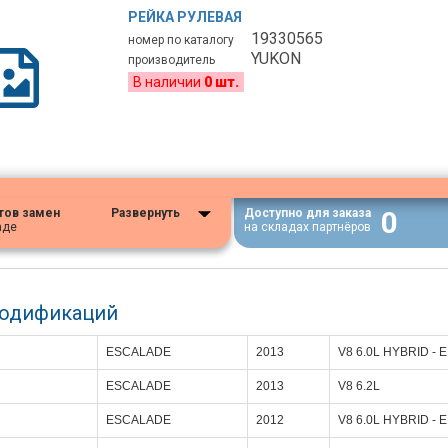
РЕЙКА РУЛЕВАЯ
19330565
номер по каталогу
YUKON
производитель
В наличии
0 шт.
0
тов замен
Развернуть
Доступно для заказа
аде
на складах партнёров
модификаций
ESCALADE
2013
V8 6.0L HYBRID -
ESCALADE
2013
V8 6.2L
ESCALADE
2012
V8 6.0L HYBRID -