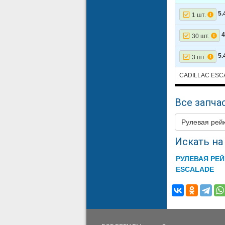
5.
1 шт.
18
CHEVROL
19
CHEVROL
4
30 шт.
20
CHEVROL
5.
3 шт.
21
CHEVROL
CADILLAC ESCA
22
CHEVROL
Все запчас
23
CHEVROL
24
CHEVROL
Рулевая ре
25
CHEVROL
Искать на 
26
CHEVROL
РУЛЕВАЯ РЕЙ
ESCALADE