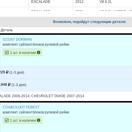
ESCALADE
2012
V8 6.2L
ESCALADE
2011
V8 6.0L HYBRID -
ESCALADE
Возможно, подойдут следующие детали:
2011
V8 6.2L
Деталь
ESCALADE
2010
V8 6.0L HYBRID -
523267 DORMAN
ESCALADE
2010
V8 6.2L
комплект сайлентблоков рулевой рейки
ESCALADE
2009
V8 6.0L HYBRID -
1 шт. в наличии
ESCALADE
2009
V8 6.2L
ET
TAHOE
2013
V8 5.3L
229
(1-3 дня)
ET
TAHOE
2013
V8 6.0L HYBRID -
.948
(1-3 дня)
ET
TAHOE
2012
V8 5.3L
LADE 2009-2014; CHEVROLET TAHOE 2007-2014
ET
TAHOE
2012
V8 6.0L HYBRID -
CDABCK1KIT FEBEST
ET
TAHOE
2011
V8 5.3L
комплект сайлентблоков рулевой рейки
1 шт. в наличии
ET
TAHOE
2011
V8 6.0L HYBRID -
ET
TAHOE
2010
V8 5.3L