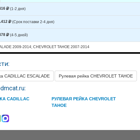
416
(1-2 дня)
ET
TAHOE
2010
V8 6.0L HYBRID -
ET
TAHOE
2009
V8 4.8L
.412
(Срок поставки 2-4 дня)
ET
TAHOE
2009
V8 5.3L
478
(4-5 дней)
ET
TAHOE
2009
V8 6.0L HYBRID -
LADE 2009-2014; CHEVROLET TAHOE 2007-2014
ET
TAHOE
2008
V8 4.8L
ти:
ET
TAHOE
2008
V8 5.3L
ET
TAHOE
2008
V8 6.0L HYBRID -
йка CADILLAC ESCALADE
Рулевая рейка CHEVROLET TAHOE
ET
TAHOE
2007
V8 4.8L
dmcat.ru:
ET
TAHOE
2007
V8 5.3L
КА CADILLAC
РУЛЕВАЯ РЕЙКА CHEVROLET
TAHOE