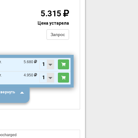
5.315
Цена устарела
Запрос
т.
5.680
т.
4.950
вернуть
bocharged