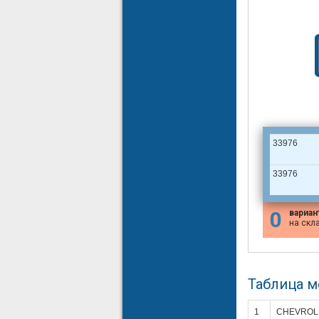
33976
33976
0
вариан
на скл
Таблица 
1
CHEVROL