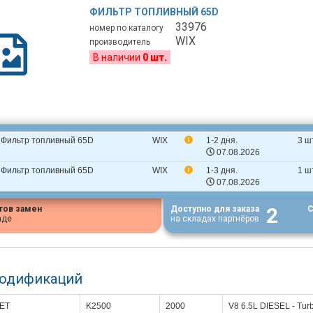
ФИЛЬТР ТОПЛИВНЫЙ 65D
33976
номер по каталогу
WIX
производитель
В наличии
0 шт.
Фильтр топливный 65D
WIX
1-2 дня.
3 ш
07.08.2026
Фильтр топливный 65D
WIX
1-3 дня.
1 ш
07.08.2026
2
тов замен
Доступно для заказа
С
аде
на складах партнёров
модификаций
ET
K2500
2000
V8 6.5L DIESEL - Tur