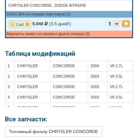
CHRYSLER CONCORDE , DODGE INTREPID
33301 WIX на складах партнеров (1)
5.040
(3-5 дней!)
1 шт.
Варианты замен на нашем и других складах (0)
Таблица модификаций
1
CHRYSLER
CONCORDE
2004
V6 2.7L
2
CHRYSLER
CONCORDE
2004
V6 3.5L
3
CHRYSLER
CONCORDE
2003
V6 2.7L
4
CHRYSLER
CONCORDE
2003
V6 3.5L
5
CHRYSLER
CONCORDE
2002
V6 2.7L
Все запчасти:
6
CHRYSLER
CONCORDE
2002
V6 3.5L
7
CHRYSLER
CONCORDE
2001
V6 2.7L
Топливный фильтр CHRYSLER CONCORDE