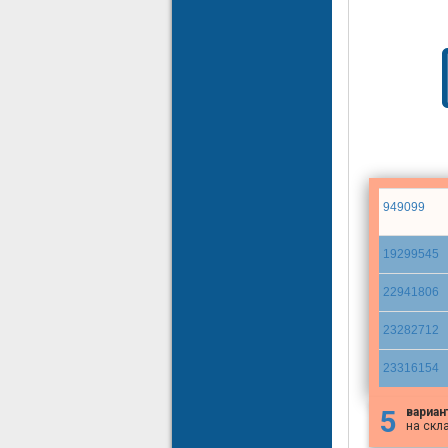
949099
19299545
22941806
23282712
23316154
5
вариан
на скл