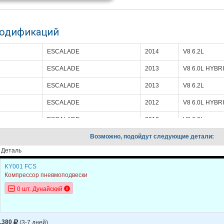
модификаций
ESCALADE
2014
V8 6.2L
ESCALADE
2013
V8 6.0L HYBR
ESCALADE
2013
V8 6.2L
ESCALADE
2012
V8 6.0L HYBR
ESCALADE
2012
V8 6.2L
ESCALADE
Возможно, подойдут следующие детали:
2011
V8 6.0L HYBR
Деталь
ESCALADE
2011
V8 6.2L
KY001 FCS
ESCALADE
2010
V8 6.0L HYBR
Компрессор пневмоподвески
ESCALADE
2010
V8 6.2L
0 шт. Дунайский
ESCALADE
2009
V8 6.0L HYBR
ESCALADE
2009
V8 6.2L
.380
(3-7 дней)