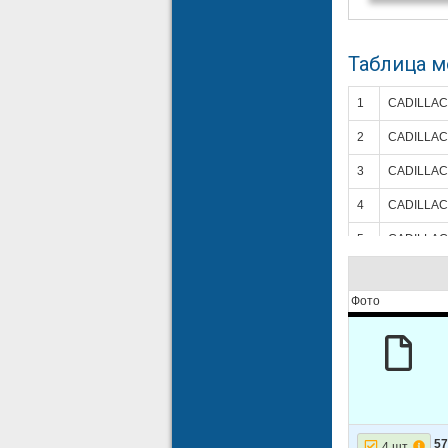
Таблица 
1
CADILLAC
2
CADILLAC
3
CADILLAC
4
CADILLAC
5
CADILLAC
6
CADILLAC
Фото
7
CADILLAC
8
CADILLAC
9
CADILLAC
10
CADILLAC
11
CADILLAC
57
4 шт.