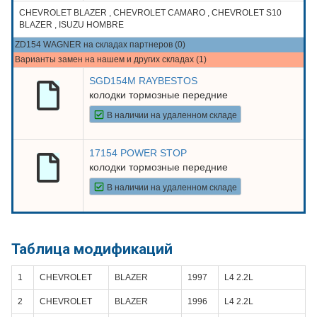
CHEVROLET BLAZER , CHEVROLET CAMARO , CHEVROLET S10
BLAZER , ISUZU HOMBRE
ZD154 WAGNER на складах партнеров (0)
Варианты замен на нашем и других складах (1)
SGD154M RAYBESTOS
колодки тормозные передние
В наличии на удаленном складе
17154 POWER STOP
колодки тормозные передние
В наличии на удаленном складе
Таблица модификаций
1
CHEVROLET
BLAZER
1997
L4 2.2L
2
CHEVROLET
BLAZER
1996
L4 2.2L