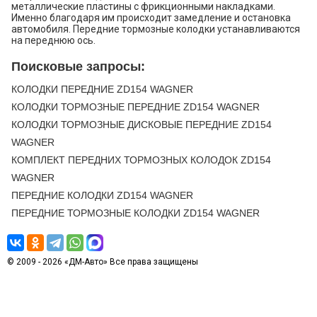
металлические пластины с фрикционными накладками.
Именно благодаря им происходит замедление и остановка
43
CHEVROLET
S10 BLAZER
1983
L4 1.9L
автомобиля. Передние тормозные колодки устанавливаются
на переднюю ось.
44
CHEVROLET
S10 BLAZER
1983
L4 2.0L
Поисковые запросы:
45
CHEVROLET
S10 BLAZER
1983
V6 2.8L
КОЛОДКИ ПЕРЕДНИЕ ZD154 WAGNER
46
ISUZU
HOMBRE
1998
L4 2.2L
КОЛОДКИ ТОРМОЗНЫЕ ПЕРЕДНИЕ ZD154 WAGNER
47
ISUZU
HOMBRE
1998
V6 4.3L
КОЛОДКИ ТОРМОЗНЫЕ ДИСКОВЫЕ ПЕРЕДНИЕ ZD154
48
ISUZU
HOMBRE
1997
L4 2.2L
WAGNER
КОМПЛЕКТ ПЕРЕДНИХ ТОРМОЗНЫХ КОЛОДОК ZD154
49
ISUZU
HOMBRE
1997
V6 4.3L
WAGNER
50
ISUZU
HOMBRE
1996
L4 2.2L
ПЕРЕДНИЕ КОЛОДКИ ZD154 WAGNER
ПЕРЕДНИЕ ТОРМОЗНЫЕ КОЛОДКИ ZD154 WAGNER
© 2009 - 2026 «ДМ-Авто» Все права защищены