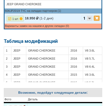
JEEP GRAND CHEROKEE
606JP2019 TYC на складах партнеров (1)
18.950
(1-2 дня)
1 шт.
Варианты замен на нашем и других складах (0)
Таблица модификаций
1
JEEP
GRAND CHEROKEE
2016
V6 3.6L
2
JEEP
GRAND CHEROKEE
2016
V8 5.7L
3
JEEP
GRAND CHEROKEE
2016
V8 6.4L
4
JEEP
GRAND CHEROKEE
2015
V6 3.6L
5
JEEP
GRAND CHEROKEE
2015
V8 5.7L
6
JEEP
GRAND CHEROKEE
2015
V8 6.4L
Возможно, подойдут следующие детали:
7
JEEP
GRAND CHEROKEE
2014
V6 3.6L
Фото
Деталь