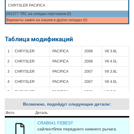
CHRYSLER PACIFICA
091077 TRC на складах партнеров (0)
Варианты замен на нашем и других складах (0)
Таблица модификаций
1
CHRYSLER
PACIFICA
2008
V6 3.8L
2
CHRYSLER
PACIFICA
2008
V6 4.0L
3
CHRYSLER
PACIFICA
2007
V6 3.8L
4
CHRYSLER
PACIFICA
2007
V6 4.0L
5
CHRYSLER
PACIFICA
2006
V6 3.5L
6
CHRYSLER
PACIFICA
2006
V6 3.8L
Возможно, подойдут следующие детали:
7
CHRYSLER
PACIFICA
2005
V6 3.5L
Фото
Деталь
8
CHRYSLER
PACIFICA
2005
V6 3.8L
CRAB041 FEBEST
сайлентблок переднего нижнего рычага
9
CHRYSLER
PACIFICA
2004
V6 3.5L