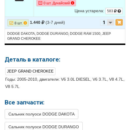
0 шт. Дунайский
20
DODGE
DURANGO
2006
V8 5.7L
Цена устарела:
583
21
DODGE
DURANGO
2005
V6 3.7L
1.440
(3-7 дней)
8 шт.
22
DODGE
DURANGO
2005
V8 4.7L
DODGE DAKOTA, DODGE DURANGO, DODGE RAM 1500, JEEP
23
GRAND CHEROKEE
DODGE
DURANGO
2005
V8 5.7L
24
DODGE
DURANGO
2004
V6 3.7L
Деталь в каталоге:
25
DODGE
DURANGO
2004
V8 4.7L
26
DODGE
DURANGO
2004
V8 5.7L
JEEP GRAND CHEROKEE
27
DODGE
DURANGO
2003
V8 4.7L
Годы: 2005-2010, двигатели: V6 3.0L DIESEL, V6 3.7L, V8 4.7L,
V8 5.7L
28
DODGE
DURANGO
2003
V8 5.9L
29
DODGE
DURANGO
2002
V8 4.7L
Все запчасти:
30
DODGE
DURANGO
2002
V8 5.9L
Сальник полуоси DODGE DAKOTA
31
DODGE
DURANGO
2001
V8 4.7L
Сальник полуоси DODGE DURANGO
32
DODGE
DURANGO
2001
V8 5.9L