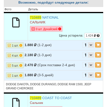
6
DODGE
DAKOTA
2004
V8 4.7L
Возможно, подойдут следующие детали:
7
DODGE
DAKOTA
2003
V6 3.9L
Фото
Деталь
8
DODGE
DAKOTA
2003
V8 4.7L
710489
NATIONAL
САЛЬНИК
9
DODGE
DAKOTA
2003
V8 5.9L
0 шт. Дунайский
10
DODGE
DAKOTA
2002
L4 2.5L
Цена устарела:
1.424
11
DODGE
DAKOTA
2002
V6 3.9L
1.880
(1-2 дня)
1 шт.
12
DODGE
DAKOTA
2002
V8 4.7L
2.180
(1-3 дня)
4 шт.
13
DODGE
DAKOTA
2002
V8 5.9L
2.470
(Срок поставки 2-4 дня)
5 шт.
14
DODGE
DAKOTA
2001
L4 2.5L
15
DODGE
DAKOTA
2001
V6 3.9L
1.880
(3-5 дней)
1 шт.
16
DODGE
DAKOTA
2001
V8 4.7L
DODGE DAKOTA, DODGE DURANGO, DODGE RAM 1500, JEEP
GRAND CHEROKEE
17
DODGE
DAKOTA
2001
V8 5.9L
710489
COAST TO COAST
18
DODGE
DURANGO
2006
V6 3.7L
Сальник
19
DODGE
DURANGO
2006
V8 4.7L