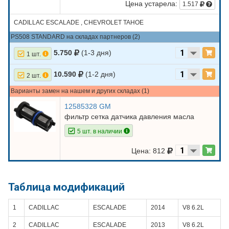
Цена устарела:
1.517
CADILLAC ESCALADE , CHEVROLET TAHOE
PS508 STANDARD на складах партнеров (2)
5.750
(1-3 дня)
1 шт.
10.590
(1-2 дня)
2 шт.
Варианты замен на нашем и других складах (1)
12585328 GM
фильтр сетка датчика давления масла
5 шт. в наличии
Цена: 812
Таблица модификаций
1
CADILLAC
ESCALADE
2014
V8 6.2L
2
CADILLAC
ESCALADE
2013
V8 6.2L