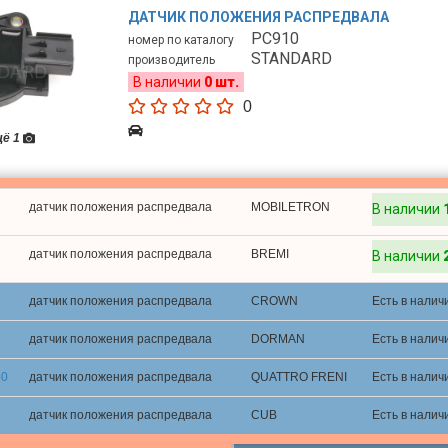
ДАТЧИК ПОЛОЖЕНИЯ РАСПРЕДВАЛА
PC910
номер по каталогу
STANDARD
производитель
В наличии
0 шт.
0
щё 1
датчик положения распредвала
MOBILETRON
В наличии
датчик положения распредвала
BREMI
В наличии
датчик положения распредвала
CROWN
Есть в налич
датчик положения распредвала
DORMAN
Есть в налич
50
датчик положения распредвала
QUATTRO FRENI
Есть в налич
датчик положения распредвала
CUB
Есть в налич