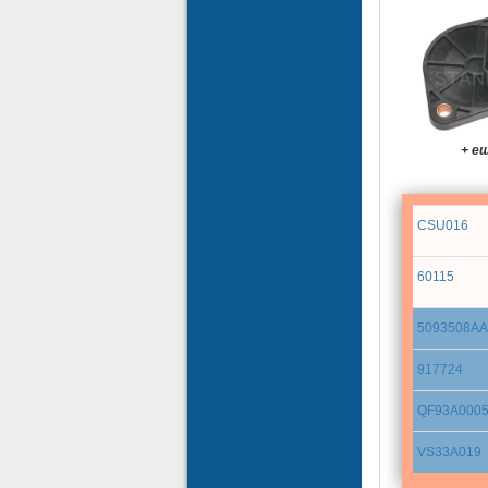
+ е
CSU016
60115
5093508AA
917724
QF93A000
VS33A019