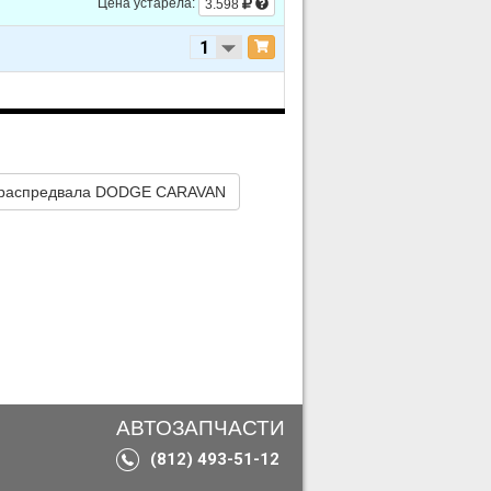
Цена устарела:
3.598
 Turbocharged
 Turbocharged
 распредвала DODGE CARAVAN
 Turbocharged
 Turbocharged
АВТОЗАПЧАСТИ
(812) 493-51-12