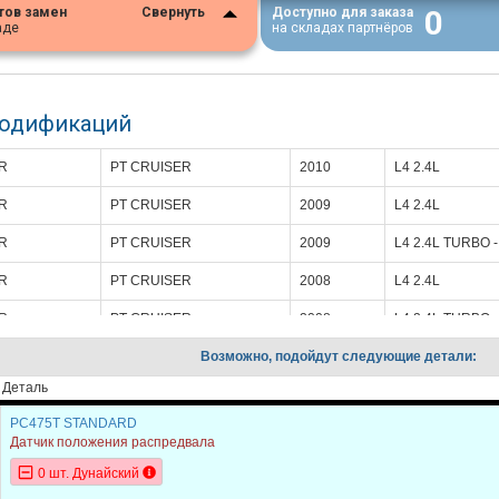
0
тов замен
Свернуть
Доступно для заказа
аде
на складах партнёров
модификаций
R
PT CRUISER
2010
L4 2.4L
R
PT CRUISER
2009
L4 2.4L
R
PT CRUISER
2009
L4 2.4L TURBO -
R
PT CRUISER
2008
L4 2.4L
R
PT CRUISER
2008
L4 2.4L TURBO -
R
PT CRUISER
Возможно, подойдут следующие детали:
2007
L4 2.4L
Деталь
R
PT CRUISER
2007
L4 2.4L TURBO -
PC475T STANDARD
R
PT CRUISER
2006
L4 2.4L
Датчик положения распредвала
R
PT CRUISER
2006
L4 2.4L TURBO -
0 шт. Дунайский