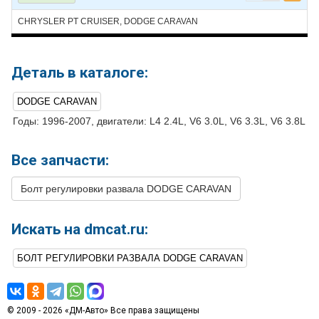
18
DODGE
CARAVAN
2000
V6 3.8L
CHRYSLER PT CRUISER, DODGE CARAVAN
19
DODGE
CARAVAN
1999
L4 2.4L
20
DODGE
CARAVAN
1999
V6 3.0L
Деталь в каталоге:
21
DODGE
CARAVAN
1999
V6 3.3L
DODGE CARAVAN
22
DODGE
CARAVAN
1999
V6 3.8L
Годы: 1996-2007, двигатели: L4 2.4L, V6 3.0L, V6 3.3L, V6 3.8L
23
DODGE
CARAVAN
1998
L4 2.4L
Все запчасти:
24
DODGE
CARAVAN
1998
V6 3.0L
25
DODGE
CARAVAN
1998
V6 3.3L
Болт регулировки развала DODGE CARAVAN
26
DODGE
CARAVAN
1998
V6 3.8L
Искать на dmcat.ru:
27
DODGE
CARAVAN
1997
L4 2.4L
28
DODGE
CARAVAN
1997
V6 3.0L
БОЛТ РЕГУЛИРОВКИ РАЗВАЛА DODGE CARAVAN
29
DODGE
CARAVAN
1997
V6 3.3L
30
DODGE
CARAVAN
1997
V6 3.8L
© 2009 - 2026 «ДМ-Авто» Все права защищены