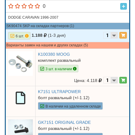
0
DODGE CARAVAN 1996-2007
SK90474 SKP на складах партнеров (1)
1.188
(1-3 дня)
6 шт.
Варианты замен на нашем и других складах (5)
K100380 MOOG
комплект развальный
3 шт. в наличии
Цена: 4.118
K7151 ULTRAPOWER
болт развальный (+/-1.12)
В наличии на удаленном складе
GK7151 ORIGINAL GRADE
болт развальный (+/-1.12)