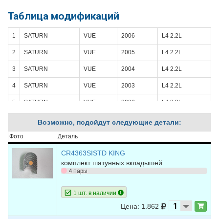
Таблица модификаций
1
SATURN
VUE
2006
L4 2.2L
2
SATURN
VUE
2005
L4 2.2L
3
SATURN
VUE
2004
L4 2.2L
4
SATURN
VUE
2003
L4 2.2L
5
SATURN
VUE
2002
L4 2.2L
Возможно, подойдут следующие детали:
Фото
Деталь
CR4363SISTD KING
комплект шатунных вкладышей
4 пары
1 шт. в наличии
Цена: 1.862