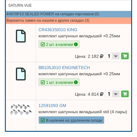
SATURN VUE
44970P10 SEALED POWER на складах партнеров (0)
Варианты замен на нашем и других складах (3)
CR4363SI010 KING
комплект шатунных вкладышей +0.25мм
2 шт. в наличии
Цена: 2.182
BB105J010 ENGINETECH
комплект шатунных вкладышей +0.25мм
1 шт. в наличии
Цена: 4.814
12591093 GM
комплект шатунных вкладышей std (4 пары)
В наличии на удаленном складе