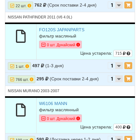
32
MITSUBISHI
GALANT
1994
L4 2.4L - DOHC
762
(Срок поставки 2-4 дня)
22 шт.
33
POLARIS
SPORTSMAN 800
2006
800 EFI
NISSAN PATHFINDER 2011 (V6 4.0L)
34
SATURN
VUE
2007
V6 3.5L
FO120S JAPANPARTS
фильтр масляный
0 шт. Дунайский
Цена устарела:
715
497
(1-3 дня)
1 шт.
295
(Срок поставки 2-4 дня)
766 шт.
NISSAN MURANO 2003-2007
W6106 MANN
фильтр маслянный
0 шт. Дунайский
Цена устарела:
400
580
(Доставка через 1-2 дня)