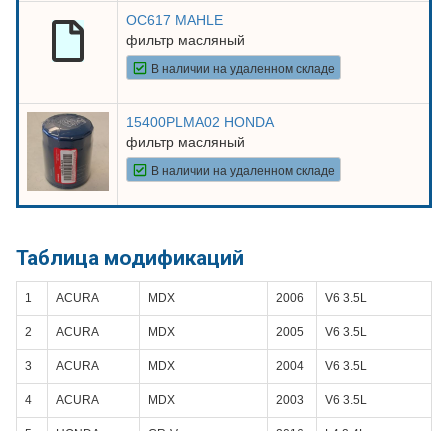
OC617 MAHLE
фильтр масляный
В наличии на удаленном складе
15400PLMA02 HONDA
фильтр масляный
В наличии на удаленном складе
Таблица модификаций
1
ACURA
MDX
2006
V6 3.5L
2
ACURA
MDX
2005
V6 3.5L
3
ACURA
MDX
2004
V6 3.5L
4
ACURA
MDX
2003
V6 3.5L
5
HONDA
CR-V
2016
L4 2.4L