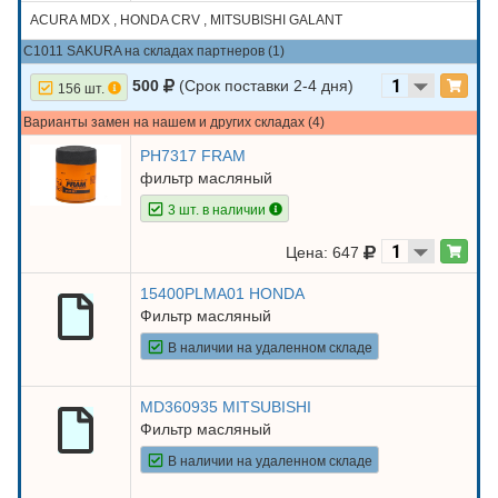
ACURA MDX , HONDA CRV , MITSUBISHI GALANT
C1011 SAKURA на складах партнеров (1)
500
(Срок поставки 2-4 дня)
156 шт.
Варианты замен на нашем и других складах (4)
PH7317 FRAM
фильтр масляный
3 шт. в наличии
Цена: 647
15400PLMA01 HONDA
Фильтр масляный
В наличии на удаленном складе
MD360935 MITSUBISHI
Фильтр масляный
В наличии на удаленном складе