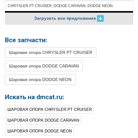
CHRYSLER PT CRUISER, DODGE CARAVAN, DODGE NEON
24
CHRYSLER
PT
2002
L4 2.0L
CRUISER
Загрузить все предложения
25
CHRYSLER
PT
2002
L4 2.4L
CRUISER
26
CHRYSLER
PT
2001
L4 2.0L
Все запчасти:
CRUISER
Шаровая опора CHRYSLER PT CRUISER
27
CHRYSLER
PT
2001
L4 2.4L
CRUISER
Шаровая опора DODGE CARAVAN
28
DODGE
NEON
2005
L4 2.0L
Шаровая опора DODGE NEON
29
DODGE
NEON
2005
L4 2.4L TURBO -
Turbocharged
Искать на dmcat.ru:
30
DODGE
NEON
2004
L4 2.0L
31
DODGE
NEON
2004
L4 2.4L TURBO -
ШАРОВАЯ ОПОРА CHRYSLER PT CRUISER
Turbocharged
ШАРОВАЯ ОПОРА DODGE CARAVAN
32
DODGE
NEON
2003
L4 2.0L
ШАРОВАЯ ОПОРА DODGE NEON
33
DODGE
NEON
2003
L4 2.4L TURBO -
Turbocharged