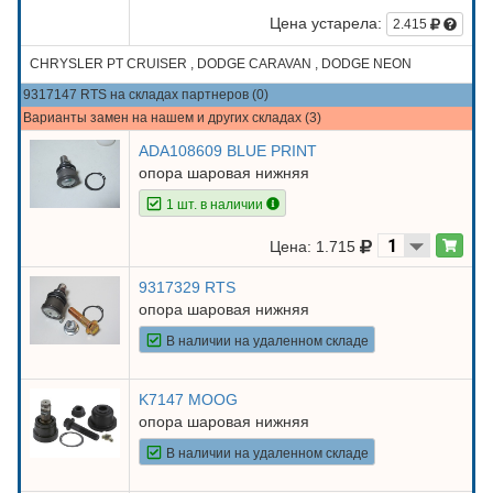
Цена устарела:
2.415
CHRYSLER PT CRUISER , DODGE CARAVAN , DODGE NEON
9317147 RTS на складах партнеров (0)
Варианты замен на нашем и других складах (3)
ADA108609 BLUE PRINT
опора шаровая нижняя
1 шт. в наличии
Цена: 1.715
9317329 RTS
опора шаровая нижняя
В наличии на удаленном складе
K7147 MOOG
опора шаровая нижняя
В наличии на удаленном складе