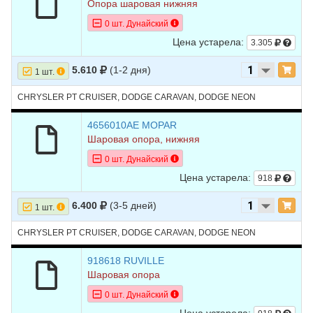
6
CHRYSLER
PT
2007
L4 1.6L
Опора шаровая нижняя
CRUISER
0 шт. Дунайский
7
CHRYSLER
PT
2007
L4 2.4L
Цена устарела:
3.305
CRUISER
5.610
(1-2 дня)
8
CHRYSLER
PT
2007
L4 2.4L TURBO -
1 шт.
CRUISER
Turbocharged
CHRYSLER PT CRUISER, DODGE CARAVAN, DODGE NEON
9
CHRYSLER
PT
2006
L4 1.6L
CRUISER
4656010AE MOPAR
Шаровая опора, нижняя
10
CHRYSLER
PT
2006
L4 2.4L
CRUISER
0 шт. Дунайский
Цена устарела:
11
CHRYSLER
PT
2006
L4 2.4L TURBO -
918
CRUISER
Turbocharged
6.400
(3-5 дней)
1 шт.
12
CHRYSLER
PT
2005
L4 1.6L
CRUISER
CHRYSLER PT CRUISER, DODGE CARAVAN, DODGE NEON
13
CHRYSLER
PT
2005
L4 2.0L
918618 RUVILLE
CRUISER
Шаровая опора
14
CHRYSLER
PT
2005
L4 2.4L
0 шт. Дунайский
CRUISER
Цена устарела: