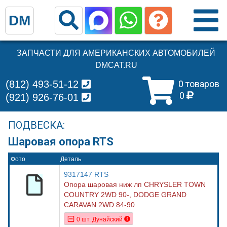
DM
ЗАПЧАСТИ ДЛЯ АМЕРИКАНСКИХ АВТОМОБИЛЕЙ
DMCAT.RU
(812) 493-51-12
0 товаров
0
(921) 926-76-01
ПОДВЕСКА:
Шаровая опора RTS
Фото
Деталь
9317147 RTS
Опора шаровая ниж лп CHRYSLER TOWN
COUNTRY 2WD 90-, DODGE GRAND
CARAVAN 2WD 84-90
0 шт. Дунайский