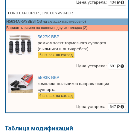
Цена устарела:
434
FORD EXPLORER , LINCOLN AVIATOR
H5634A RAYBESTOS на складах партнеров (0)
Варианты замен на нашем и других складах (2)
5627K BBP
ремкомплект тормозного суппорта
(пыльники и антидребезг)
5 шт. зак. на саклад
Цена устарела:
691
5593K BBP
комплект пыльников направляющих
суппорта
6 шт. зак. на саклад
Цена устарела:
647
Таблица модификаций