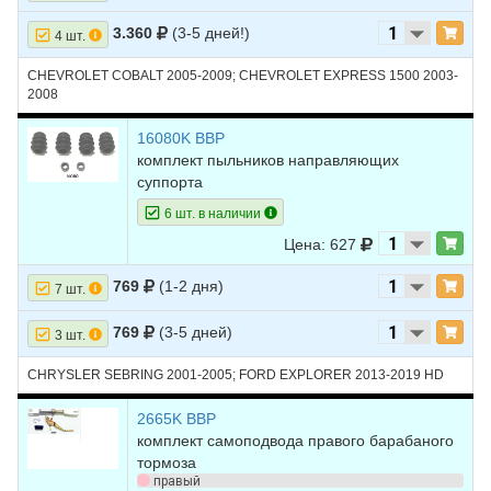
27
LINCOLN
AVIATOR
2004
V8 4.6L
3.360
(3-5 дней!)
4 шт.
28
LINCOLN
AVIATOR
2003
V8 4.6L
CHEVROLET COBALT 2005-2009; CHEVROLET EXPRESS 1500 2003-
2008
16080K BBP
комплект пыльников направляющих
суппорта
6 шт. в наличии
Цена: 627
769
(1-2 дня)
7 шт.
769
(3-5 дней)
3 шт.
CHRYSLER SEBRING 2001-2005; FORD EXPLORER 2013-2019 HD
2665K BBP
комплект самоподвода правого барабаного
тормоза
правый