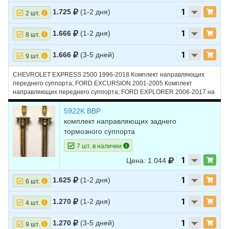
14
FORD
EXPLORER
1999
V6 4.0L - OHV
1.725
(1-2 дня)
2 шт.
15
FORD
EXPLORER
1999
V6 4.0L - SOHC
1.666
(1-2 дня)
8 шт.
16
FORD
EXPLORER
1999
V8 5.0L
1.666
(3-5 дней)
9 шт.
17
FORD
EXPLORER
1998
V6 4.0L - OHV
CHEVROLET EXPRESS 2500 1996-2018 Комплект направляющих
18
FORD
EXPLORER
1998
V6 4.0L - SOHC
переднего суппорта; FORD EXCURSION 2001-2005 Комплект
направляющих переднего суппорта; FORD EXPLORER 2006-2017 на
19
FORD
EXPLORER
1998
V8 5.0L
передний суппорт; FORD F-250 1997-2012 Комплект направляющих
переднего суппорта; JEEP GRAND CHEROKEE 1999-2004 Комплект
5922K BBP
20
FORD
EXPLORER
1997
V6 4.0L - OHV
направляющих переднего суппорта
комплект направляющих заднего
21
FORD
EXPLORER
1997
V6 4.0L - SOHC
тормозного суппорта
7 шт. в наличии
22
FORD
EXPLORER
1997
V8 5.0L
Цена: 1.044
23
FORD
EXPLORER
1996
V6 4.0L
1.625
(1-2 дня)
6 шт.
24
FORD
EXPLORER
1996
V8 5.0L
25
FORD
EXPLORER
1995
V6 4.0L
1.270
(1-2 дня)
4 шт.
26
LINCOLN
AVIATOR
2005
V8 4.6L
1.270
(3-5 дней)
9 шт.