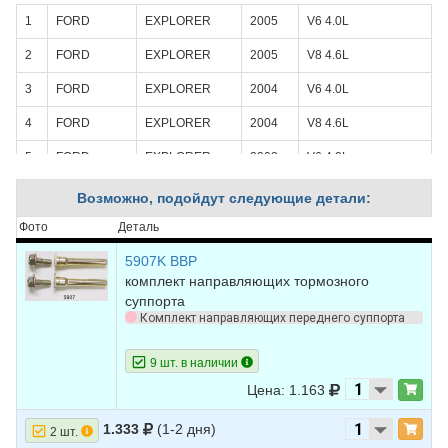
1
FORD
EXPLORER
2005
V6 4.0L
2
FORD
EXPLORER
2005
V8 4.6L
3
FORD
EXPLORER
2004
V6 4.0L
4
FORD
EXPLORER
2004
V8 4.6L
5
FORD
EXPLORER
2003
V6 4.0L
6
FORD
EXPLORER
2003
V8 4.6L
Возможно, подойдут следующие детали:
7
FORD
EXPLORER
2002
V6 4.0L
Фото
Деталь
8
FORD
EXPLORER
2002
V8 4.6L
5907K BBP
комплект направляющих тормозного
9
FORD
EXPLORER
2001
V6 4.0L
суппорта
Комплект направляющих переднего суппорта
10
FORD
EXPLORER
2001
V8 5.0L
11
FORD
EXPLORER
2000
V6 4.0L - OHV
9 шт. в наличии
Цена: 1.163
12
FORD
EXPLORER
2000
V6 4.0L - SOHC
1.333
(1-2 дня)
13
FORD
EXPLORER
2000
V8 5.0L
2 шт.