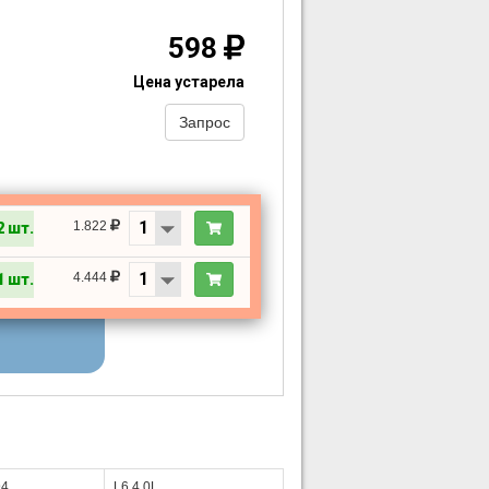
598
Цена устарела
Запрос
1.822
2 шт.
4.444
1 шт.
94
L6 4.0L