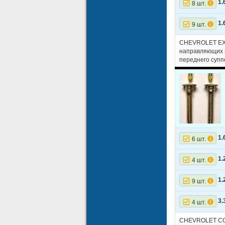
1.
8 шт.
1.
9 шт.
CHEVROLET EXP
направляющих 
переднего суп
1.
6 шт.
1.
4 шт.
1.
9 шт.
3.
4 шт.
CHEVROLET CO