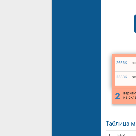
2656K
ко
2333K
ре
2
вариан
на скл
Таблица 
1
JEEP