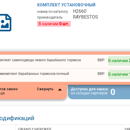
КОМПЛЕКТ УСТАНОВОЧНЫЙ
H2660
номер по каталогу
RAYBESTOS
производитель
В наличии
0 шт.
мплект самоподвода левого барабаного тормоза
BBP
В наличии
мкомплект барабанных тормозов полный
BBP
В наличии
0
тов замен
Свернуть
Доступно для заказа
аде
на складах партнёров
модификаций
GRAND CHEROKEE
19