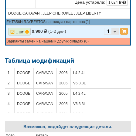
Цена устарела:
1.024
DODGE CARAVAN , JEEP CHEROKEE , JEEP LIBERTY
EHT856H RAYBESTOS на складах партнеров (1)
9.900
(1-2 дня)
1 шт.
Варианты замен на нашем и других складах (0)
Таблица модификаций
1
DODGE
CARAVAN
2006
L4 2.4L
2
DODGE
CARAVAN
2006
V6 3.3L
3
DODGE
CARAVAN
2005
L4 2.4L
4
DODGE
CARAVAN
2005
V6 3.3L
5
DODGE
CARAVAN
2004
L4 2.4L
6
DODGE
CARAVAN
2004
V6 3.3L
Возможно, подойдут следующие детали:
7
DODGE
CARAVAN
2003
L4 2.4L
Фото
Деталь