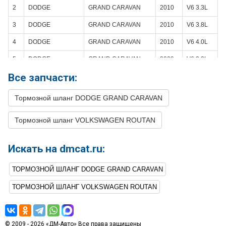
2
DODGE
GRAND CARAVAN
2010
V6 3.3L
3
DODGE
GRAND CARAVAN
2010
V6 3.8L
4
DODGE
GRAND CARAVAN
2010
V6 4.0L
5
DODGE
GRAND CARAVAN
2009
V6 3.3L
Все запчасти:
6
DODGE
GRAND CARAVAN
2009
V6 3.8L
7
DODGE
GRAND CARAVAN
2009
V6 4.0L
Тормозной шланг DODGE GRAND CARAVAN
8
DODGE
GRAND CARAVAN
2008
V6 3.3L
Тормозной шланг VOLKSWAGEN ROUTAN
9
DODGE
GRAND CARAVAN
2008
V6 3.8L
10
DODGE
GRAND CARAVAN
2008
V6 4.0L
Искать на dmcat.ru:
11
VOLKSWAGEN
ROUTAN
2012
V6 3.6L
ТОРМОЗНОЙ ШЛАНГ DODGE GRAND CARAVAN
12
VOLKSWAGEN
ROUTAN
2011
V6 3.6L
ТОРМОЗНОЙ ШЛАНГ VOLKSWAGEN ROUTAN
13
VOLKSWAGEN
ROUTAN
2010
V6 3.8L
14
VOLKSWAGEN
ROUTAN
2010
V6 4.0L
© 2009 - 2026 «ДМ-Авто» Все права защищены