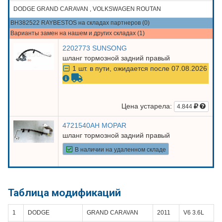
DODGE GRAND CARAVAN , VOLKSWAGEN ROUTAN
BH382522 RAYBESTOS на складах партнеров (0)
Варианты замен на нашем и других складах (1)
2202773 SUNSONG
шланг тормозной задний правый
1 шт. в пути, ожидается после 07.08.2026
Цена устарела:
4.844
4721540AH MOPAR
шланг тормозной задний правый
В наличии на удаленном складе
Таблица модификаций
1
DODGE
GRAND CARAVAN
2011
V6 3.6L