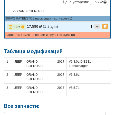
Цена устарела:
3.777
JEEP GRAND CHEROKEE
986PG RAYBESTOS на складах партнеров (1)
17.590
(1-2 дня)
1 шт.
Варианты замен на нашем и других складах (0)
Таблица модификаций
1
JEEP
GRAND
2017
V6 3.0L DIESEL -
CHEROKEE
Turbocharged
2
JEEP
GRAND
2017
V6 3.6L
CHEROKEE
3
JEEP
GRAND
2017
V8 5.7L
CHEROKEE
4
JEEP
GRAND
2017
V8 6.4L
Все запчасти:
CHEROKEE
5
JEEP
GRAND
2016
V6 3.0L DIESEL -