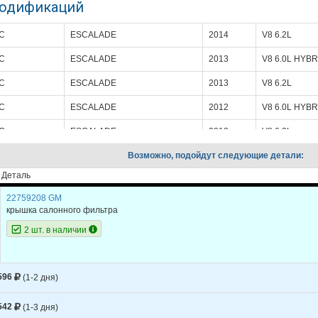
модификаций
C
ESCALADE
2014
V8 6.2L
C
ESCALADE
2013
V8 6.0L HYBR
C
ESCALADE
2013
V8 6.2L
C
ESCALADE
2012
V8 6.0L HYBR
C
ESCALADE
2012
V8 6.2L
C
ESCALADE
Возможно, подойдут следующие детали:
2011
V8 6.0L HYBR
Деталь
C
ESCALADE
2011
V8 6.2L
22759208 GM
C
ESCALADE
2010
V8 6.0L HYBR
крышка салонного фильтра
C
ESCALADE
2010
V8 6.2L
2 шт. в наличии
C
ESCALADE
2009
V8 6.0L HYBR
C
ESCALADE
2009
V8 6.2L
596
(1-2 дня)
C
ESCALADE
2008
V8 6.2L
542
(1-3 дня)