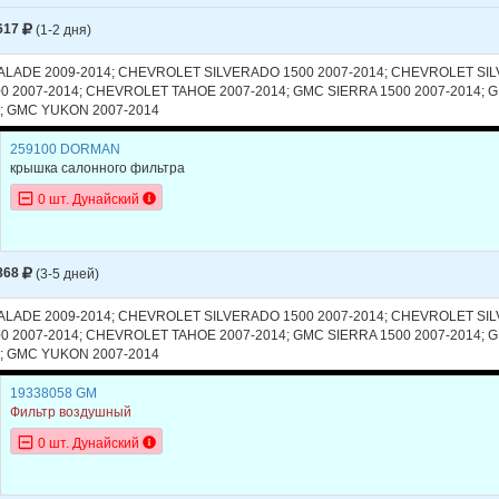
C
ESCALADE
2007
V8 6.2L
617
(1-2 дня)
LET
SILVERADO 1500
2014
V6 4.3L
LADE 2009-2014; CHEVROLET SILVERADO 1500 2007-2014; CHEVROLET SI
LET
SILVERADO 1500
2014
V8 5.3L
0 2007-2014; CHEVROLET TAHOE 2007-2014; GMC SIERRA 1500 2007-2014; 
4; GMC YUKON 2007-2014
LET
SILVERADO 1500
2014
V8 6.2L
259100 DORMAN
LET
SILVERADO 1500
2013
V6 4.3L
крышка салонного фильтра
0 шт. Дунайский
LET
SILVERADO 1500
2013
V8 4.8L
LET
SILVERADO 1500
2013
V8 5.3L
868
(3-5 дней)
LET
SILVERADO 1500
2013
V8 6.0L HYBR
LET
SILVERADO 1500
2013
V8 6.2L
LADE 2009-2014; CHEVROLET SILVERADO 1500 2007-2014; CHEVROLET SI
0 2007-2014; CHEVROLET TAHOE 2007-2014; GMC SIERRA 1500 2007-2014; 
LET
SILVERADO 1500
2012
V6 4.3L
4; GMC YUKON 2007-2014
LET
SILVERADO 1500
2012
V8 4.8L
19338058 GM
Фильтр воздушный
LET
SILVERADO 1500
2012
V8 5.3L
0 шт. Дунайский
LET
SILVERADO 1500
2012
V8 6.0L HYBR