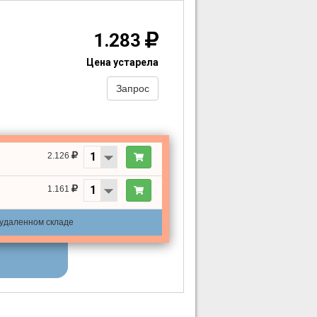
1.283
Цена устарела
Запрос
2.126
1.161
 удаленном складе