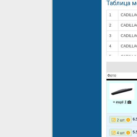
Таблица 
1
CADILLA
2
CADILLA
3
CADILLA
4
CADILLA
5
CADILLA
6
CADILLA
Фото
7
CADILLA
8
CADILLA
9
CADILLA
+ ещё 1
10
CADILLA
11
CADILLA
6.
2 шт.
12
CADILLA
5.
4 шт.