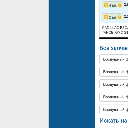
26
CHEVRO
2.
4 шт.
27
CHEVRO
2.
2 шт.
28
CHEVRO
CADILLAC ESC
29
CHEVRO
TAHOE, GMC SI
30
CHEVRO
Все запчас
31
CHEVRO
Воздушный 
32
CHEVRO
33
CHEVRO
Воздушный 
34
CHEVRO
Воздушный 
35
CHEVRO
Воздушный ф
36
CHEVRO
37
CHEVRO
Воздушный ф
38
CHEVRO
Искать на 
39
CHEVRO