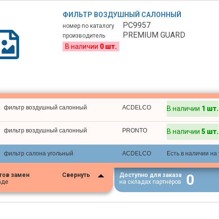
ФИЛЬТР ВОЗДУШНЫЙ САЛОННЫЙ
PC9957
номер по каталогу
PREMIUM GUARD
производитель
В наличии
0 шт.
фильтр воздушный салонный
ACDELCO
В наличии
1 шт.
фильтр воздушный салонный
PRONTO
В наличии
5 шт.
фильтр салона угольный
ACDELCO
Есть в наличии на
0
тов замен
Свернуть
Доступно для заказа
аде
на складах партнёров