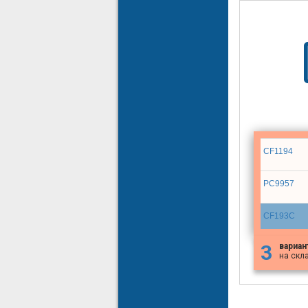
CF1194
PC9957
CF193C
3
вариан
на скл