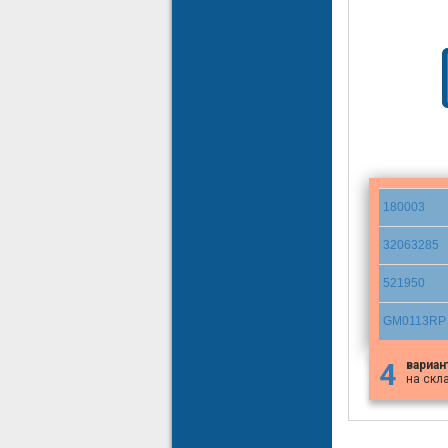
180003
32063285
521950
GM0113RP
4
вариан
на скл