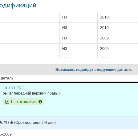
модификаций
H3
2010
H3
2010
H3
2009
H3
2009
H3
2008
Возможно, подойдут следующие детали:
H3
2008
Деталь
H3
2007
101071 TRC
H3
2006
рычаг передний верхний правый
1 шт. в наличии
6.797
(Срок поставки 2-4 дня)
6-2009