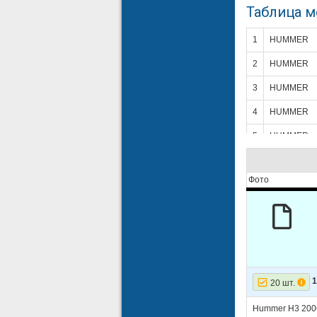
Таблица 
1
HUMMER
2
HUMMER
3
HUMMER
4
HUMMER
5
HUMMER
6
HUMMER
Фото
7
HUMMER
8
HUMMER
1
20 шт.
Hummer H3 200