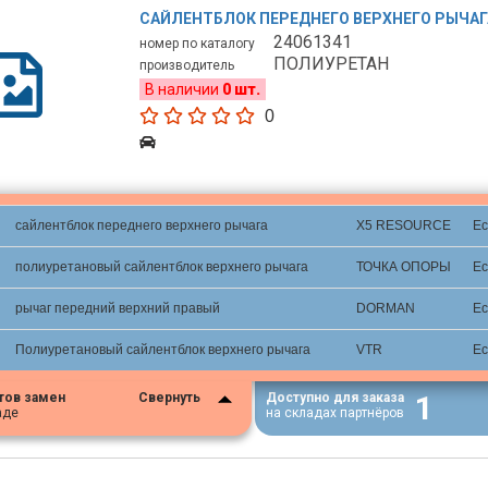
САЙЛЕНТБЛОК ПЕРЕДНЕГО ВЕРХНЕГО РЫЧАГ
24061341
номер по каталогу
ПОЛИУРЕТАН
производитель
В наличии
0 шт.
0
сайлентблок переднего верхнего рычага
X5 RESOURCE
Ес
полиуретановый сайлентблок верхнего рычага
ТОЧКА ОПОРЫ
Ес
рычаг передний верхний правый
DORMAN
Ес
Полиуретановый сайлентблок верхнего рычага
VTR
Ес
1
тов замен
Свернуть
Доступно для заказа
аде
на складах партнёров