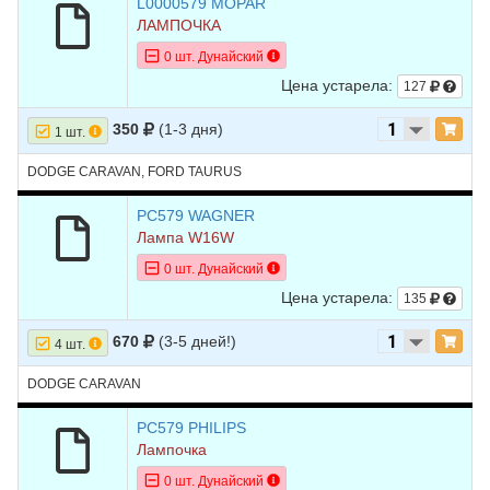
8
DODGE
CARAVAN
2004
V6 3.3L
L0000579 MOPAR
ЛАМПОЧКА
9
DODGE
CARAVAN
2003
L4 2.4L
0 шт. Дунайский
10
DODGE
CARAVAN
2003
V6 3.3L
Цена устарела:
127
11
DODGE
CARAVAN
2002
L4 2.4L
350
(1-3 дня)
1 шт.
12
DODGE
CARAVAN
2002
V6 3.3L
DODGE CARAVAN, FORD TAURUS
13
DODGE
CARAVAN
2001
L4 2.4L
PC579 WAGNER
14
DODGE
CARAVAN
2001
V6 3.3L
Лампа W16W
0 шт. Дунайский
Цена устарела:
135
670
(3-5 дней!)
4 шт.
DODGE CARAVAN
PC579 PHILIPS
Лампочка
0 шт. Дунайский