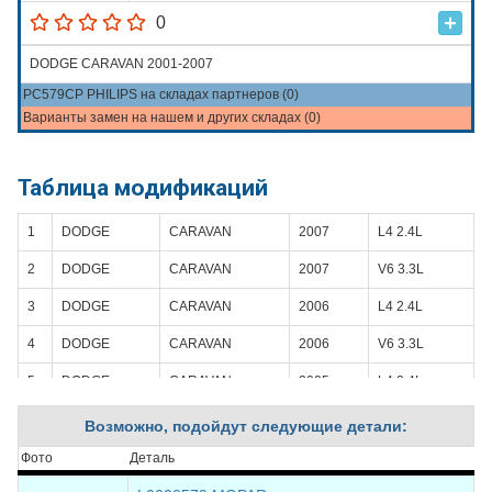
0
DODGE CARAVAN 2001-2007
PC579CP PHILIPS на складах партнеров (0)
Варианты замен на нашем и других складах (0)
Таблица модификаций
1
DODGE
CARAVAN
2007
L4 2.4L
2
DODGE
CARAVAN
2007
V6 3.3L
3
DODGE
CARAVAN
2006
L4 2.4L
4
DODGE
CARAVAN
2006
V6 3.3L
5
DODGE
CARAVAN
2005
L4 2.4L
6
DODGE
CARAVAN
2005
V6 3.3L
Возможно, подойдут следующие детали:
7
DODGE
CARAVAN
2004
L4 2.4L
Фото
Деталь