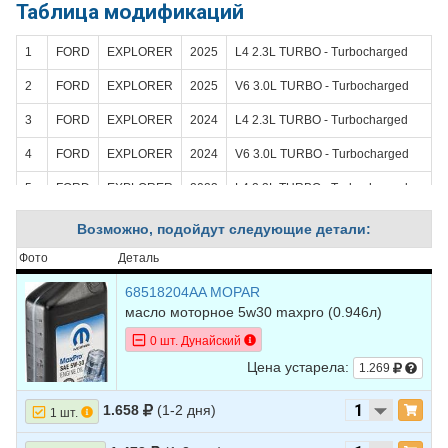
Таблица модификаций
1
FORD
EXPLORER
2025
L4 2.3L TURBO - Turbocharged
2
FORD
EXPLORER
2025
V6 3.0L TURBO - Turbocharged
3
FORD
EXPLORER
2024
L4 2.3L TURBO - Turbocharged
4
FORD
EXPLORER
2024
V6 3.0L TURBO - Turbocharged
5
FORD
EXPLORER
2023
L4 2.3L TURBO - Turbocharged
6
FORD
EXPLORER
2023
V6 3.0L TURBO - Turbocharged
Возможно, подойдут следующие детали:
7
FORD
EXPLORER
2023
V6 3.3L HYBRID -
Фото
Деталь
ELECTRIC/GAS
68518204AA MOPAR
8
FORD
EXPLORER
2022
L4 2.3L TURBO - Turbocharged
масло моторное 5w30 maxpro (0.946л)
0 шт. Дунайский
9
FORD
EXPLORER
2022
V6 3.0L TURBO - Turbocharged
Цена устарела:
1.269
10
FORD
EXPLORER
2022
V6 3.3L HYBRID -
ELECTRIC/GAS
1.658
(1-2 дня)
1 шт.
11
FORD
EXPLORER
2021
L4 2.3L TURBO - Turbocharged