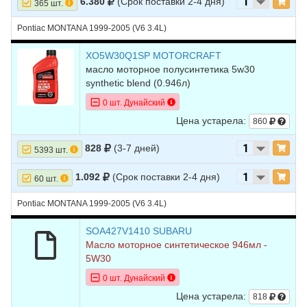
6.380
(Срок поставки 2-4 дня)
365 шт.
24
FORD
EXPLORER
2015
V6 3.5L TURBO - Turbocharged
25
FORD
EXPLORER
2011
V6 3.5L
Pontiac MONTANA 1999-2005 (V6 3.4L)
26
FORD
EXPLORER
2011
V6 4.0L
XO5W30Q1SP MOTORCRAFT
масло моторное полусинтетика 5w30
27
FORD
EXPLORER
2010
V6 4.0L
synthetic blend (0.946л)
28
FORD
EXPLORER
2010
V8 4.6L
0 шт. Дунайский
Цена устарела:
29
FORD
EXPLORER
2009
V6 4.0L
860
30
FORD
EXPLORER
2009
V8 4.6L
828
(3-7 дней)
5393 шт.
31
FORD
EXPLORER
2008
V6 4.0L
1.092
(Срок поставки 2-4 дня)
60 шт.
32
FORD
EXPLORER
2008
V8 4.6L
Pontiac MONTANA 1999-2005 (V6 3.4L)
33
FORD
EXPLORER
2007
V6 4.0L
SOA427V1410 SUBARU
34
FORD
EXPLORER
2007
V8 4.6L
Масло моторное синтетическое 946мл -
5W30
35
FORD
EXPLORER
2006
V6 4.0L
0 шт. Дунайский
36
FORD
EXPLORER
2006
V8 4.6L
Цена устарела:
818