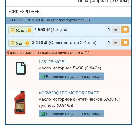
Цена устарела:
818
FORD EXPLORER
550022689 PENNZOIL на складах партнеров (2)
2.550
(1-3 дня)
51 шт.
2.190
(Срок поставки 2-4 дня)
5 шт.
Варианты замен на нашем и других складах (1)
125195 MOBIL
масло моторное 5w30 (0.946л)
В наличии на удаленном складе
XO5W30Q1FS MOTORCRAFT
масло моторное синтетическое 5w30 full
synthetic (0,946л)
В наличии на удаленном складе