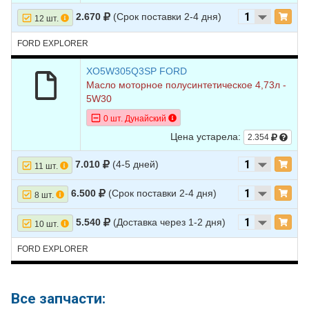
37
FORD
EXPLORER
2005
V6 4.0L
2.670
(Срок поставки 2-4 дня)
12 шт.
38
FORD
EXPLORER
2005
V8 4.6L
FORD EXPLORER
39
FORD
EXPLORER
2004
V6 4.0L
40
FORD
EXPLORER
XO5W305Q3SP FORD
2004
V8 4.6L
Масло моторное полусинтетическое 4,73л -
41
FORD
EXPLORER
2003
V6 4.0L
5W30
42
FORD
EXPLORER
2003
V8 4.6L
0 шт. Дунайский
Цена устарела:
2.354
7.010
(4-5 дней)
11 шт.
6.500
(Срок поставки 2-4 дня)
8 шт.
5.540
(Доставка через 1-2 дня)
10 шт.
FORD EXPLORER
Все запчасти: