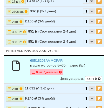
1.473
(1-3 дня)
17 шт.
12
FORD
EXPLORER
2021
V6 3.0L TURBO - Turbocharged
992
(3-7 дней)
13
FORD
EXPLORER
2021
V6 3.3L HYBRID -
2706 шт.
ELECTRIC/GAS
2.100
(3-5 дней!)
2 шт.
14
FORD
EXPLORER
2020
L4 2.3L TURBO - Turbocharged
851
(Срок поставки 2-4 дня)
15
FORD
EXPLORER
2020
V6 3.0L TURBO - Turbocharged
300 шт.
16
FORD
EXPLORER
2020
V6 3.3L HYBRID -
851
(Срок поставки 2-4 дня)
300 шт.
ELECTRIC/GAS
Pontiac MONTANA 1999-2005 (V6 3.4L)
17
FORD
EXPLORER
2020
V6 3.5L
18
FORD
EXPLORER
68518205AA MOPAR
2019
L4 2.0L TURBO - Turbocharged
масло моторное 5w30 maxpro (5л)
19
FORD
EXPLORER
2019
L4 2.3L TURBO - Turbocharged
0 шт. Дунайский
20
FORD
EXPLORER
2019
V6 3.5L
Цена устарела:
7.544
21
FORD
EXPLORER
2019
V6 3.5L TURBO - Turbocharged
11.031
(1-2 дня)
2 шт.
22
FORD
EXPLORER
2015
L4 2.0L TURBO - Turbocharged
9.240
(3-5 дней!)
2 шт.
23
FORD
EXPLORER
2015
V6 3.5L