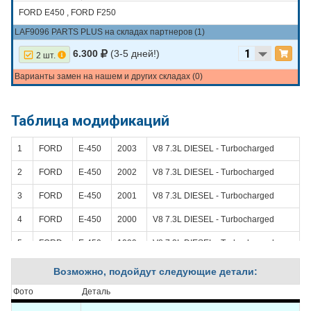
FORD E450 , FORD F250
LAF9096 PARTS PLUS на складах партнеров (1)
6.300
(3-5 дней!)
2 шт.
Варианты замен на нашем и других складах (0)
Таблица модификаций
1
FORD
E-450
2003
V8 7.3L DIESEL - Turbocharged
2
FORD
E-450
2002
V8 7.3L DIESEL - Turbocharged
3
FORD
E-450
2001
V8 7.3L DIESEL - Turbocharged
4
FORD
E-450
2000
V8 7.3L DIESEL - Turbocharged
5
FORD
E-450
1999
V8 7.3L DIESEL - Turbocharged
6
FORD
F-250
2003
V8 7.3L DIESEL - Turbocharged
Возможно, подойдут следующие детали:
7
FORD
F-250
2002
V8 7.3L DIESEL - Turbocharged
Фото
Деталь