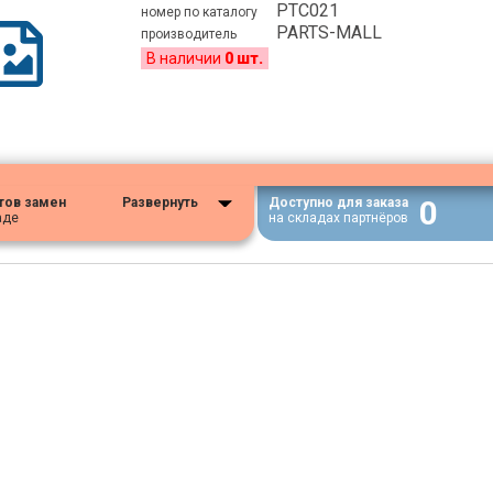
PTC021
номер по каталогу
PARTS-MALL
производитель
В наличии
0 шт.
0
тов замен
Развернуть
Доступно для заказа
аде
на складах партнёров