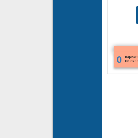
0
вариан
на скл