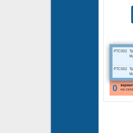
PTC002
Т
M
PTC002
Т
M
0
вариан
на скл