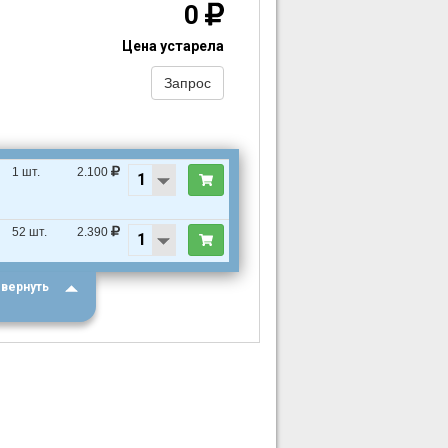
0
Цена устарела
Запрос
1 шт.
2.100
52 шт.
2.390
вернуть