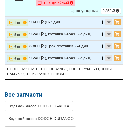
22
DODGE
RAM 1500
1997
V8 5.2L
0 шт. Дунайский
Цена устарела:
9.352
23
DODGE
RAM 1500
1997
V8 5.9L
24
DODGE
RAM 1500
1996
V6 3.9L
9.600
(0-2 дня)
1 шт.
25
DODGE
RAM 1500
1996
V8 5.2L
9.240
(Доставка через 1-2 дня)
5 шт.
26
DODGE
RAM 1500
1996
V8 5.9L
8.860
(Срок поставки 2-4 дня)
6 шт.
27
DODGE
RAM 1500
1995
V6 3.9L
9.240
(Доставка через 1-2 дня)
6 шт.
28
DODGE
RAM 1500
1995
V8 5.2L
DODGE DAKOTA, DODGE DURANGO, DODGE RAM 1500, DODGE
29
DODGE
RAM 1500
1995
V8 5.9L
RAM 2500, JEEP GRAND CHEROKEE
30
DODGE
RAM 1500
1994
V6 3.9L
31
DODGE
RAM 1500
1994
V8 5.2L
Все запчасти:
32
DODGE
RAM 1500
1994
V8 5.9L
Водяной насос DODGE DAKOTA
33
DODGE
RAM 2500
1998
V8 5.2L
34
Водяной насос DODGE DURANGO
DODGE
RAM 2500
1998
V8 5.9L