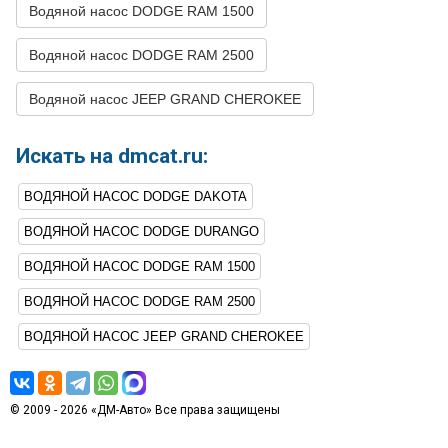
35
DODGE
RAM 2500
1997
V8 5.2L
Водяной насос DODGE RAM 1500
36
DODGE
RAM 2500
1997
V8 5.9L
Водяной насос DODGE RAM 2500
37
DODGE
RAM 2500
1996
V8 5.2L
Водяной насос JEEP GRAND CHEROKEE
38
DODGE
RAM 2500
1996
V8 5.9L
39
DODGE
RAM 2500
1995
V8 5.2L
Искать на dmcat.ru:
40
DODGE
RAM 2500
1995
V8 5.9L
ВОДЯНОЙ НАСОС DODGE DAKOTA
41
DODGE
RAM 2500
1994
V8 5.2L
ВОДЯНОЙ НАСОС DODGE DURANGO
42
DODGE
RAM 2500
1994
V8 5.9L
ВОДЯНОЙ НАСОС DODGE RAM 1500
43
JEEP
GRAND CHEROKEE
1998
V8 5.2L
ВОДЯНОЙ НАСОС DODGE RAM 2500
44
JEEP
GRAND CHEROKEE
1998
V8 5.9L
ВОДЯНОЙ НАСОС JEEP GRAND CHEROKEE
45
JEEP
GRAND CHEROKEE
1997
V8 5.2L
46
JEEP
GRAND CHEROKEE
1996
V8 5.2L
47
JEEP
GRAND CHEROKEE
1995
V8 5.2L
© 2009 - 2026 «ДМ-Авто» Все права защищены
48
JEEP
GRAND CHEROKEE
1994
V8 5.2L