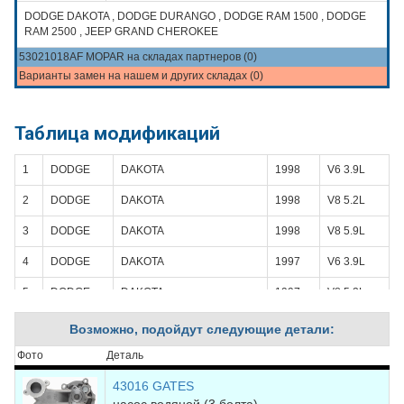
DODGE DAKOTA , DODGE DURANGO , DODGE RAM 1500 , DODGE
RAM 2500 , JEEP GRAND CHEROKEE
53021018AF MOPAR на складах партнеров (0)
Варианты замен на нашем и других складах (0)
Таблица модификаций
1
DODGE
DAKOTA
1998
V6 3.9L
2
DODGE
DAKOTA
1998
V8 5.2L
3
DODGE
DAKOTA
1998
V8 5.9L
4
DODGE
DAKOTA
1997
V6 3.9L
5
DODGE
DAKOTA
1997
V8 5.2L
6
DODGE
DAKOTA
1996
V6 3.9L
Возможно, подойдут следующие детали:
7
DODGE
DAKOTA
1996
V8 5.2L
Фото
Деталь
8
DODGE
DAKOTA
1995
V6 3.9L
43016 GATES