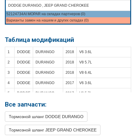
DODGE DURANGO , JEEP GRAND CHEROKEE
52124734AI MOPAR на складах партнеров (0)
Варианты замен на нашем и других складах (0)
Таблица модификаций
1
DODGE
DURANGO
2018
V6 3.6L
2
DODGE
DURANGO
2018
V8 5.7L
3
DODGE
DURANGO
2018
V8 6.4L
4
DODGE
DURANGO
2017
V6 3.6L
5
DODGE
DURANGO
2017
V8 5.7L
Все запчасти:
6
DODGE
DURANGO
2016
V6 3.6L
7
DODGE
DURANGO
2016
V8 5.7L
Тормозной шланг DODGE DURANGO
8
DODGE
DURANGO
2015
V6 3.6L
Тормозной шланг JEEP GRAND CHEROKEE
9
DODGE
DURANGO
2015
V8 5.7L