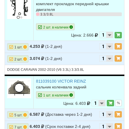
комплект прокладок передней крышки
25
DODGE
STRATUS
1999
L4 2.4L
двигателя
3.3/3.8L
26
DODGE
STRATUS
1998
L4 2.4L
27
DODGE
STRATUS
1997
L4 2.4L
2 шт. в наличии
28
DODGE
STRATUS
1996
L4 2.4L
Цена: 2.666
29
DODGE
STRATUS
1995
L4 2.4L
4.253
(1-2 дня)
1 шт.
30
JEEP
LIBERTY
2005
L4 2.4L
3.074
(1-2 дня)
2 шт.
31
JEEP
LIBERTY
2004
L4 2.4L
DODGE CARAVAN 2002-2010 (V6 3.3L) 3.3/3.8L
32
JEEP
LIBERTY
2003
L4 2.4L
811039100 VICTOR REINZ
33
JEEP
LIBERTY
2002
L4 2.4L
сальник коленвала задний
34
JEEP
WRANGLER
2006
L4 2.4L
1 шт. в наличии
Цена: 6.403
35
JEEP
WRANGLER
2005
L4 2.4L
%
36
JEEP
WRANGLER
2004
L4 2.4L
6.587
(Доставка через 1-2 дня)
5 шт.
37
JEEP
WRANGLER
2003
L4 2.4L
6.403
(Срок поставки 2-4 дня)
7 шт.