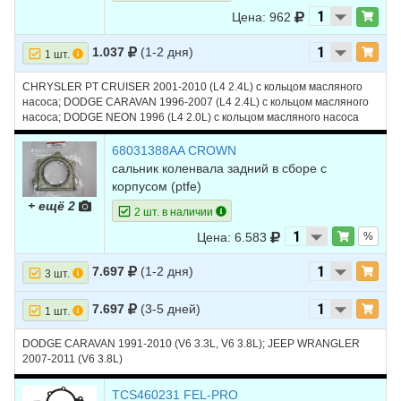
Цена: 962
12
DODGE
CARAVAN
1996
L4 2.4L
1.037
(1-2 дня)
13
DODGE
STRATUS
2006
L4 2.4L
1 шт.
14
DODGE
STRATUS
2005
L4 2.4L - SOHC
CHRYSLER PT CRUISER 2001-2010 (L4 2.4L) с кольцом масляного
насоса; DODGE CARAVAN 1996-2007 (L4 2.4L) с кольцом масляного
15
DODGE
STRATUS
2005
L4 2.4L - DOHC
насоса; DODGE NEON 1996 (L4 2.0L) с кольцом масляного насоса
16
DODGE
STRATUS
2004
L4 2.4L - DOHC
68031388AA CROWN
сальник коленвала задний в сборе с
17
DODGE
STRATUS
2004
L4 2.4L - SOHC
корпусом (ptfe)
18
DODGE
STRATUS
2003
L4 2.4L - DOHC
+ ещё 2
2 шт. в наличии
19
DODGE
STRATUS
2003
L4 2.4L - SOHC
Цена: 6.583
%
20
DODGE
STRATUS
2002
L4 2.4L - SOHC
7.697
(1-2 дня)
3 шт.
21
DODGE
STRATUS
2002
L4 2.4L - DOHC
7.697
(3-5 дней)
1 шт.
22
DODGE
STRATUS
2001
L4 2.4L - SOHC
DODGE CARAVAN 1991-2010 (V6 3.3L, V6 3.8L); JEEP WRANGLER
23
DODGE
STRATUS
2001
L4 2.4L - DOHC
2007-2011 (V6 3.8L)
24
DODGE
STRATUS
2000
L4 2.4L
TCS460231 FEL-PRO