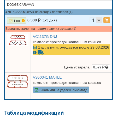
DODGE CARAVAN
4781528AA MOPAR на складах партнеров (1)
6.330
(1-3 дня)
1 шт.
Варианты замен на нашем и других складах (1)
VC1137G DNJ
комплект прокладок клапанных крышек
1 шт. в пути, ожидается после 29.08.2026
Цена устарела:
8.599
VS50341 MAHLE
комплект прокладок клапанных крышек
В наличии на удаленном складе
Таблица модификаций