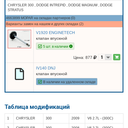
CHRYSLER 300 , DODGE INTREPID , DODGE MAGNUM , DODGE
STRATUS
4663899 MOPAR на складах партнеров (0)
Варианты замен на нашем и других складах (2)
V1920 ENGINETECH
клапан впускной
5 шт. в наличии
Цена: 877
IV140 DNJ
клапан впускной
В наличии на удаленном складе
Таблица модификаций
1
CHRYSLER
300
2009
V6 2.7L - (300С)